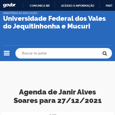
COMUNICA BR
ACESSO À INFORMAÇÃO
PARTI
IR
MINISTÉRIO DA EDUCAÇÃO
Universidade Federal dos Vales
PARA
O
do Jequitinhonha e Mucuri
CONTEÚDO
Buscar no portal
Buscar no portal
Agenda de Janir Alves
Soares para 27/12/2021