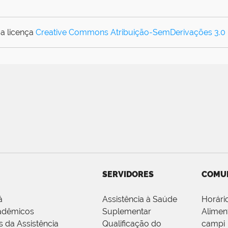
a licença
Creative Commons Atribuição-SemDerivações 3.0
SERVIDORES
COMU
á
Assistência à Saúde
Horári
adêmicos
Suplementar
Alimen
s da Assistência
Qualificação do
campi