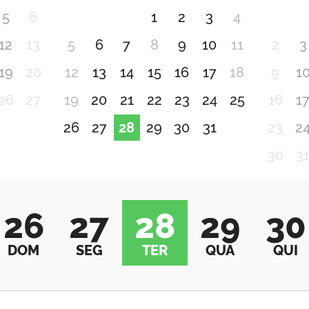
5
6
1
2
3
4
12
13
5
6
7
8
9
10
11
2
3
19
20
12
13
14
15
16
17
18
9
1
26
27
19
20
21
22
23
24
25
16
1
26
27
28
29
30
31
23
2
30
3
26
27
28
29
30
DOM
SEG
TER
QUA
QUI