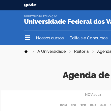
MINISTÉRIO DA EDUCAÇÃO
Universidade Federal dos V
Nossos cursos
Editais e Concursos
A Universidade
Reitoria
Agend
Agenda de 
NOV
2021
DOM
SEG
TER
QUA
QUI