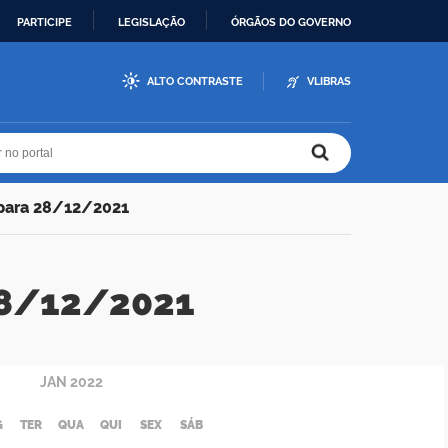
PARTICIPE
LEGISLAÇÃO
ÓRGÃOS DO GOVERNO
ALTO CONTRASTE
VLIBRAS
r no portal
r no portal
 para 28/12/2021
 28/12/2021
JAN
2022
G
TER
QUA
QUI
SEX
SÁB