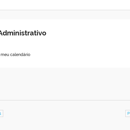
Administrativo
o meu calendário
1
P