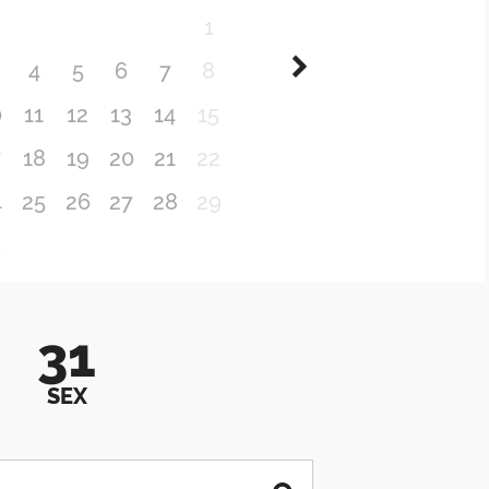
1
4
5
6
7
8
0
11
12
13
14
15
7
18
19
20
21
22
4
25
26
27
28
29
1
31
SEX