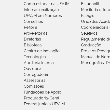
Como estudar na UFVJM
Estudantil
Internacionalização
Monitoria e Tuto
UFVJM em Números
Estágio
Conselhos
Unidades Acad
Reitoria
Coordenadoria 
Pró-Reitorias
Seletivos
Diretorias
Regulamento d
Biblioteca
Graduação
Centro de Inovação
Projetos Pedag
Tecnológica
Manual de Norm
Auditoria Interna
Monografias, Di
Ouvidoria
Corregedoria
Assessorias
Comissões
Fundações de Apoio
Procuradoria-Geral
Federal junto a UFVJM