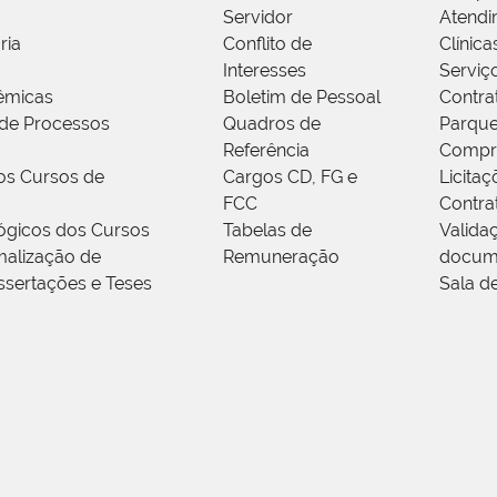
Servidor
Atendi
ria
Conflito de
Clínica
Interesses
Serviç
êmicas
Boletim de Pessoal
Contra
de Processos
Quadros de
Parque
Referência
Compr
os Cursos de
Cargos CD, FG e
Licitaç
FCC
Contra
ógicos dos Cursos
Tabelas de
Valida
alização de
Remuneração
docum
ssertações e Teses
Sala d