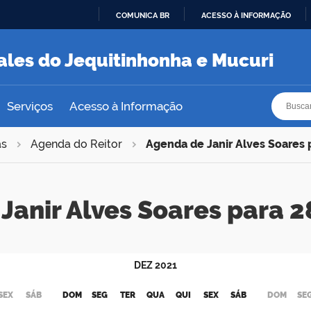
COMUNICA BR
ACESSO À INFORMAÇÃO
IR
PARA
ales do Jequitinhonha e Mucuri
O
CONTEÚDO
Busca
Busca
Serviços
Acesso à Informação
as
Agenda do Reitor
Agenda de Janir Alves Soares
Janir Alves Soares para
DEZ
2021
SEX
SÁB
DOM
SEG
TER
QUA
QUI
SEX
SÁB
DOM
SE