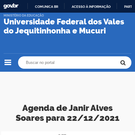
COMUNICA BR
ACESSO À INFORMAÇÃO
PARTI
IR
MINISTÉRIO DA EDUCAÇÃO
Universidade Federal dos Vales
PARA
O
do Jequitinhonha e Mucuri
CONTEÚDO
Buscar no portal
Buscar no portal
Agenda de Janir Alves
Soares para 22/12/2021