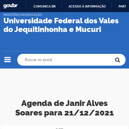
COMUNICA BR
ACESSO À INFORMAÇÃO
PARTI
IR
MINISTÉRIO DA EDUCAÇÃO
Universidade Federal dos Vales
PARA
O
do Jequitinhonha e Mucuri
CONTEÚDO
Buscar no portal
Buscar no portal
Agenda de Janir Alves
Soares para 21/12/2021