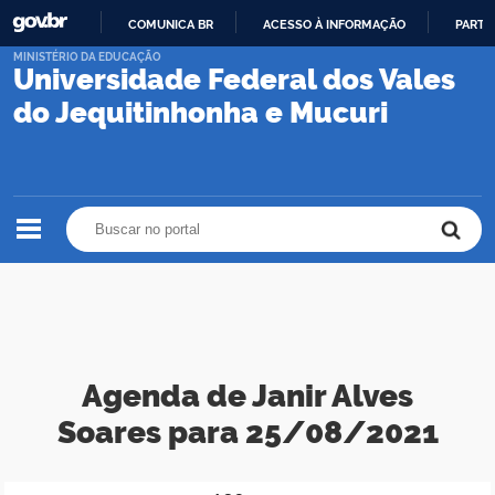
COMUNICA BR
ACESSO À INFORMAÇÃO
PARTI
IR
MINISTÉRIO DA EDUCAÇÃO
Universidade Federal dos Vales
PARA
O
do Jequitinhonha e Mucuri
CONTEÚDO
Buscar no portal
Buscar no portal
Agenda de Janir Alves
Soares para 25/08/2021