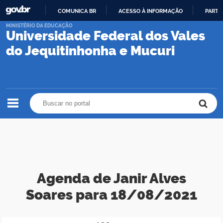
COMUNICA BR
ACESSO À INFORMAÇÃO
PARTI
IR
MINISTÉRIO DA EDUCAÇÃO
Universidade Federal dos Vales
PARA
O
do Jequitinhonha e Mucuri
CONTEÚDO
Buscar no portal
Buscar no portal
Agenda de Janir Alves
Soares para 18/08/2021