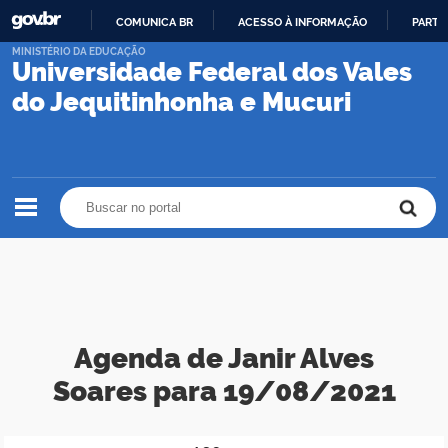
COMUNICA BR
ACESSO À INFORMAÇÃO
PARTI
IR
MINISTÉRIO DA EDUCAÇÃO
Universidade Federal dos Vales
PARA
O
do Jequitinhonha e Mucuri
CONTEÚDO
Buscar no portal
Buscar no portal
Agenda de Janir Alves
Soares para 19/08/2021