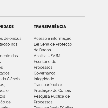
NIDADE
TRANSPARÊNCIA
os de ônibus
Acesso à informação
tação nos
Lei Geral de Proteção
de Dados
mento das
Analisa UFVJM
s
Escritório de
os
Processos
tados
Governança
 da Ciência
Integridade
as,
Transparência e
ões e
Prestação de Contas
tos
Pesquisa Pública de
ção de
Processos
entos
Transparência Pública