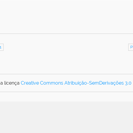
1
P
a licença
Creative Commons Atribuição-SemDerivações 3.0