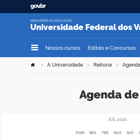
MINISTÉRIO DA EDUCAÇÃO
Universidade Federal dos V
Nossos cursos
Editais e Concursos
A Universidade
Reitoria
Agend
Agenda de 
JUL
2021
DOM
SEG
TER
QUA
QUI