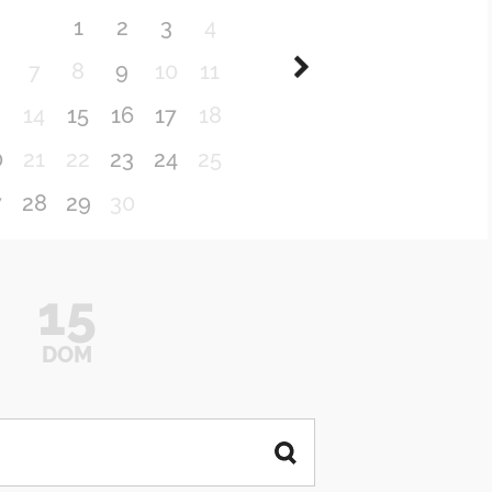
1
2
3
4
7
8
9
10
11
3
14
15
16
17
18
0
21
22
23
24
25
7
28
29
30
15
DOM