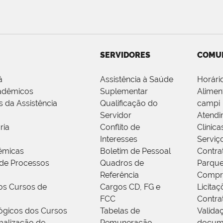
SERVIDORES
COMU
á
Assistência à Saúde
Horári
adêmicos
Suplementar
Alimen
s da Assistência
Qualificação do
campi
Servidor
Atendi
ria
Conflito de
Clínica
Interesses
Serviç
êmicas
Boletim de Pessoal
Contra
de Processos
Quadros de
Parque
Referência
Compr
os Cursos de
Cargos CD, FG e
Licitaç
FCC
Contra
ógicos dos Cursos
Tabelas de
Valida
alização de
Remuneração
docum