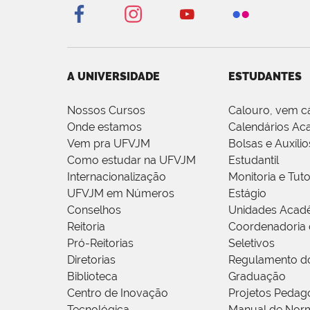
A UNIVERSIDADE
ESTUDANTES
Nossos Cursos
Calouro, vem c
Onde estamos
Calendários Ac
Vem pra UFVJM
Bolsas e Auxílio
Como estudar na UFVJM
Estudantil
Internacionalização
Monitoria e Tuto
UFVJM em Números
Estágio
Conselhos
Unidades Acad
Reitoria
Coordenadoria 
Pró-Reitorias
Seletivos
Diretorias
Regulamento d
Biblioteca
Graduação
Centro de Inovação
Projetos Pedag
Tecnológica
Manual de Norm