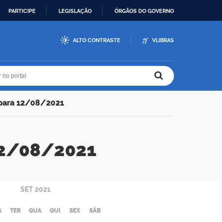
PARTICIPE
LEGISLAÇÃO
ÓRGÃOS DO GOVERNO
ALTO CONTRASTE
VLIBRAS
r no portal
r no portal
 para 12/08/2021
 12/08/2021
SET
2021
G
TER
QUA
QUI
SEX
SÁB