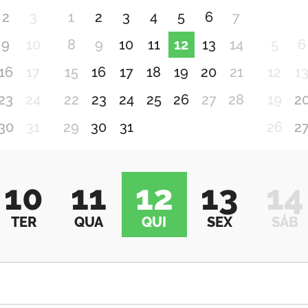
2
3
1
2
3
4
5
6
7
9
10
8
9
10
11
12
13
14
5
6
16
17
15
16
17
18
19
20
21
12
1
23
24
22
23
24
25
26
27
28
19
2
30
31
29
30
31
26
2
10
11
12
13
14
TER
QUA
QUI
SEX
SÁB