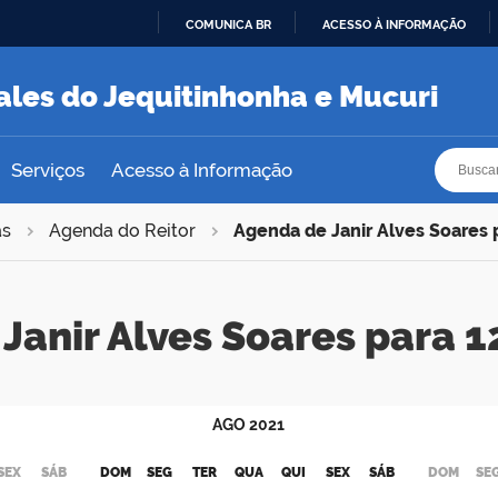
COMUNICA BR
ACESSO À INFORMAÇÃO
IR
PARA
ales do Jequitinhonha e Mucuri
O
CONTEÚDO
Busca
Busca
Serviços
Acesso à Informação
as
Agenda do Reitor
Agenda de Janir Alves Soares
Janir Alves Soares para
AGO
2021
SEX
SÁB
DOM
SEG
TER
QUA
QUI
SEX
SÁB
DOM
SE