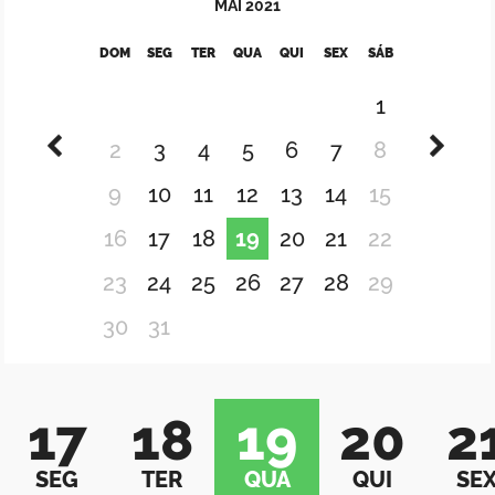
MAI
2021
DOM
SEG
TER
QUA
QUI
SEX
SÁB
1
2
3
4
5
6
7
8
9
10
11
12
13
14
15
16
17
18
19
20
21
22
23
24
25
26
27
28
29
30
31
17
18
19
20
2
SEG
TER
QUA
QUI
SE