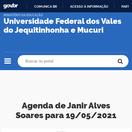
COMUNICA BR
ACESSO À INFORMAÇÃO
PARTI
IR
MINISTÉRIO DA EDUCAÇÃO
Universidade Federal dos Vales
PARA
O
do Jequitinhonha e Mucuri
CONTEÚDO
Buscar no portal
Buscar no portal
Agenda de Janir Alves
Soares para 19/05/2021