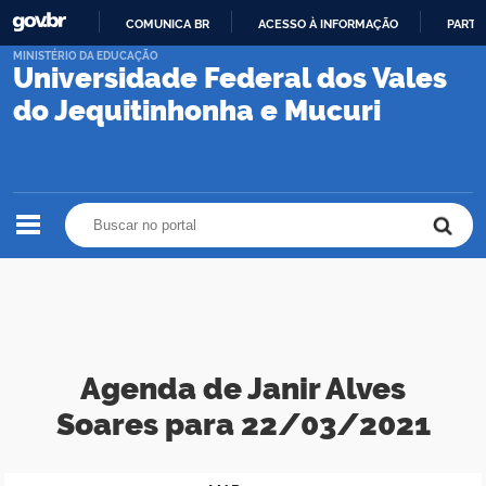
COMUNICA BR
ACESSO À INFORMAÇÃO
PARTI
IR
MINISTÉRIO DA EDUCAÇÃO
Universidade Federal dos Vales
PARA
O
do Jequitinhonha e Mucuri
CONTEÚDO
Buscar no portal
Buscar no portal
Agenda de Janir Alves
Soares para 22/03/2021