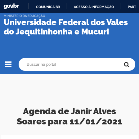
COMUNICA BR
ACESSO À INFORMAÇÃO
PARTI
IR
MINISTÉRIO DA EDUCAÇÃO
Universidade Federal dos Vales
PARA
O
do Jequitinhonha e Mucuri
CONTEÚDO
Buscar no portal
Buscar no portal
Agenda de Janir Alves
Soares para 11/01/2021