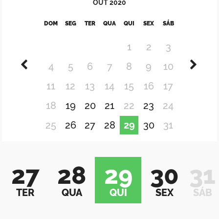
OUT
2020
DOM
SEG
TER
QUA
QUI
SEX
SÁB
1
2
3
4
5
6
7
8
9
10
11
12
13
14
15
16
17
18
19
20
21
22
23
24
25
26
27
28
29
30
31
27
28
29
30
31
TER
QUA
QUI
SEX
SÁB