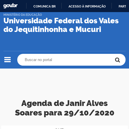
COMUNICA BR
ACESSO À INFORMAÇÃO
PARTI
IR
MINISTÉRIO DA EDUCAÇÃO
Universidade Federal dos Vales
PARA
O
do Jequitinhonha e Mucuri
CONTEÚDO
Buscar no portal
Buscar no portal
Agenda de Janir Alves
Soares para 29/10/2020