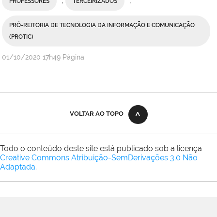
,
,
PROFESSORES
TERCEIRIZADOS
PRÓ-REITORIA DE TECNOLOGIA DA INFORMAÇÃO E COMUNICAÇÃO
(PROTIC)
publicado
01/10/2020
17h49
Página
VOLTAR AO TOPO
Todo o conteúdo deste site está publicado sob a licença
Creative Commons Atribuição-SemDerivações 3.0 Não
Adaptada
.