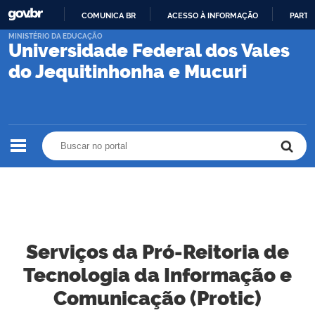
COMUNICA BR
ACESSO À INFORMAÇÃO
PARTI
IR
MINISTÉRIO DA EDUCAÇÃO
Universidade Federal dos Vales
PARA
O
do Jequitinhonha e Mucuri
CONTEÚDO
Buscar no portal
Buscar no portal
Serviços da Pró-Reitoria de
Tecnologia da Informação e
Comunicação (Protic)