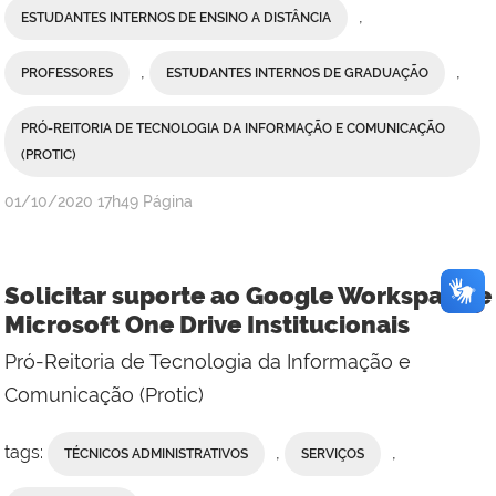
,
ESTUDANTES INTERNOS DE ENSINO A DISTÂNCIA
,
,
PROFESSORES
ESTUDANTES INTERNOS DE GRADUAÇÃO
PRÓ-REITORIA DE TECNOLOGIA DA INFORMAÇÃO E COMUNICAÇÃO
(PROTIC)
publicado
01/10/2020
17h49
Página
Solicitar suporte ao Google Workspace e
Microsoft One Drive Institucionais
Pró-Reitoria de Tecnologia da Informação e
Comunicação (Protic)
tags:
,
,
TÉCNICOS ADMINISTRATIVOS
SERVIÇOS