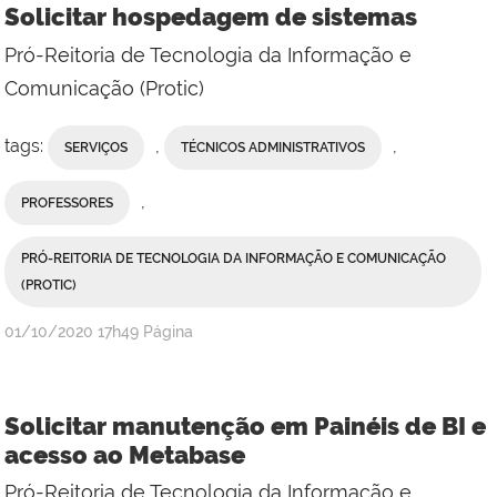
Solicitar hospedagem de sistemas
Pró-Reitoria de Tecnologia da Informação e
Comunicação (Protic)
tags:
,
,
SERVIÇOS
TÉCNICOS ADMINISTRATIVOS
,
PROFESSORES
PRÓ-REITORIA DE TECNOLOGIA DA INFORMAÇÃO E COMUNICAÇÃO
(PROTIC)
publicado
01/10/2020
17h49
Página
Solicitar manutenção em Painéis de BI e
acesso ao Metabase
Pró-Reitoria de Tecnologia da Informação e