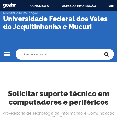
COMUNICA BR
ACESSO À INFORMAÇÃO
PARTI
IR
MINISTÉRIO DA EDUCAÇÃO
Universidade Federal dos Vales
PARA
O
do Jequitinhonha e Mucuri
CONTEÚDO
Buscar no portal
Buscar no portal
Solicitar suporte técnico em
computadores e periféricos
Pró-Reitoria de Tecnologia da Informação e Comunicação