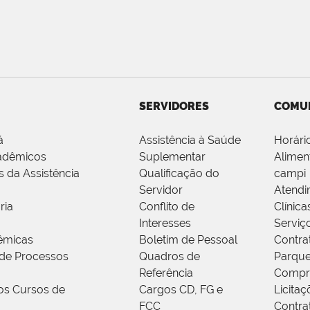
SERVIDORES
COMU
á
Assistência à Saúde
Horári
adêmicos
Suplementar
Alimen
s da Assistência
Qualificação do
campi
Servidor
Atendi
ria
Conflito de
Clínica
Interesses
Serviç
êmicas
Boletim de Pessoal
Contra
de Processos
Quadros de
Parque
Referência
Compr
os Cursos de
Cargos CD, FG e
Licitaç
FCC
Contra