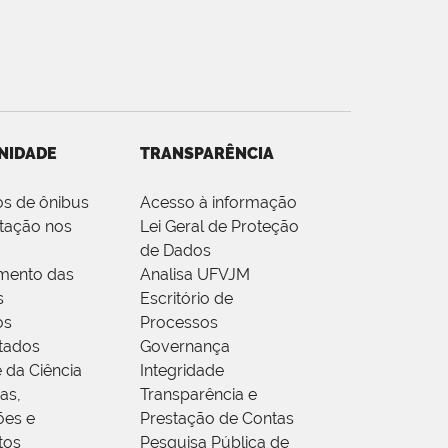
NIDADE
TRANSPARÊNCIA
os de ônibus
Acesso à informação
tação nos
Lei Geral de Proteção
de Dados
mento das
Analisa UFVJM
s
Escritório de
os
Processos
tados
Governança
 da Ciência
Integridade
as,
Transparência e
ões e
Prestação de Contas
tos
Pesquisa Pública de