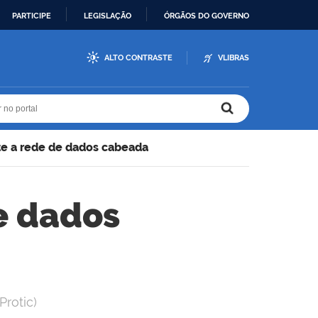
PARTICIPE
LEGISLAÇÃO
ÓRGÃOS DO GOVERNO
ALTO CONTRASTE
VLIBRAS
r no portal
r no portal
rte a rede de dados cabeada
de dados
rotic)