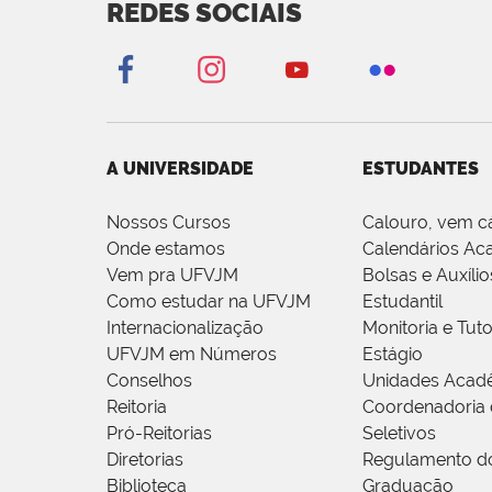
REDES SOCIAIS
A UNIVERSIDADE
ESTUDANTES
Nossos Cursos
Calouro, vem c
Onde estamos
Calendários Ac
Vem pra UFVJM
Bolsas e Auxílio
Como estudar na UFVJM
Estudantil
Internacionalização
Monitoria e Tuto
UFVJM em Números
Estágio
Conselhos
Unidades Acad
Reitoria
Coordenadoria 
Pró-Reitorias
Seletivos
Diretorias
Regulamento d
Biblioteca
Graduação