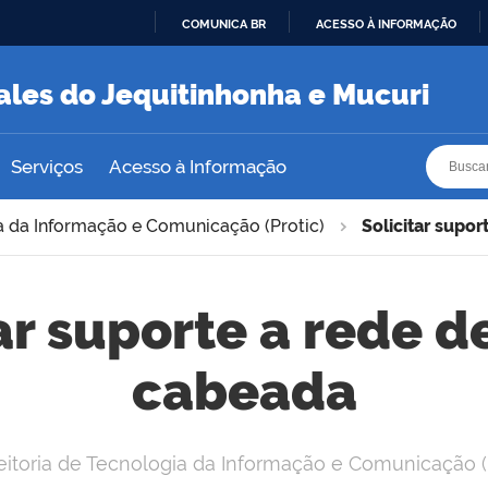
COMUNICA BR
ACESSO À INFORMAÇÃO
IR
PARA
ales do Jequitinhonha e Mucuri
O
CONTEÚDO
Busca
Busca
Serviços
Acesso à Informação
a da Informação e Comunicação (Protic)
Solicitar supo
ar suporte a rede 
cabeada
eitoria de Tecnologia da Informação e Comunicação (P