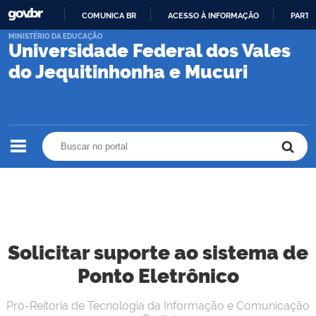
COMUNICA BR
ACESSO À INFORMAÇÃO
PARTI
IR
MINISTÉRIO DA EDUCAÇÃO
Universidade Federal dos Vales
PARA
O
do Jequitinhonha e Mucuri
CONTEÚDO
Buscar no portal
Buscar no portal
Solicitar suporte ao sistema de
Ponto Eletrônico
Pró-Reitoria de Tecnologia da Informação e Comunicação