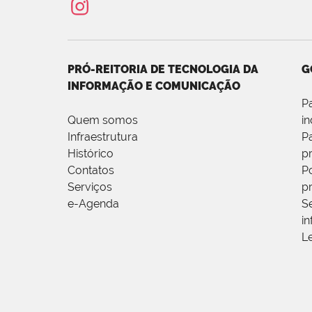
PRÓ-REITORIA DE TECNOLOGIA DA
G
INFORMAÇÃO E COMUNICAÇÃO
P
Quem somos
i
Infraestrutura
P
Histórico
p
Contatos
Po
Serviços
p
e-Agenda
S
i
L