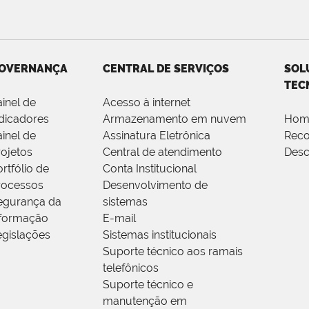
OVERNANÇA
CENTRAL DE SERVIÇOS
SOL
TEC
ainel de
Acesso à internet
ndicadores
Armazenamento em nuvem
Hom
ainel de
Assinatura Eletrônica
Rec
rojetos
Central de atendimento
Desc
rtfólio de
Conta Institucional
rocessos
Desenvolvimento de
egurança da
sistemas
nformação
E-mail
egislações
Sistemas institucionais
Suporte técnico aos ramais
telefônicos
Suporte técnico e
manutenção em