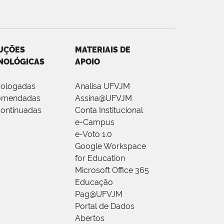
UÇÕES
MATERIAIS DE
NOLÓGICAS
APOIO
ologadas
Analisa UFVJM
omendadas
Assina@UFVJM
ontinuadas
Conta Institucional
e-Campus
e-Voto 1.0
Google Workspace
for Education
Microsoft Office 365
Educação
Pag@UFVJM
Portal de Dados
Abertos