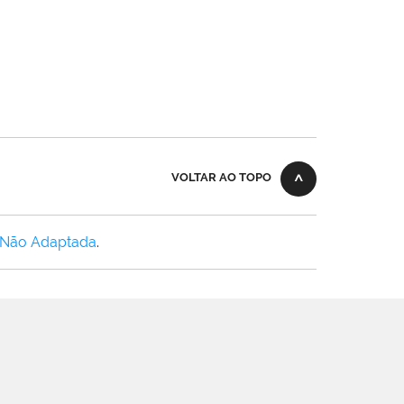
VOLTAR AO TOPO
 Não Adaptada
.