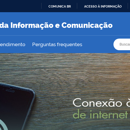
COMUNICA BR
ACESSO À INFORMAÇÃO
IR
PARA
a da Informação e Comunicação
O
CONTEÚDO
Busca
Busca
atendimento
Perguntas frequentes