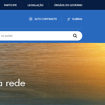
PARTICIPE
LEGISLAÇÃO
ÓRGÃOS DO GOVERNO
ALTO CONTRASTE
VLIBRAS
r no portal
r no portal