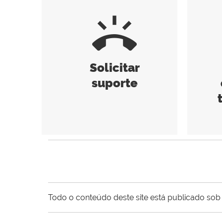
ring_volume
Solicitar
suporte
Todo o conteúdo deste site está publicado sob 