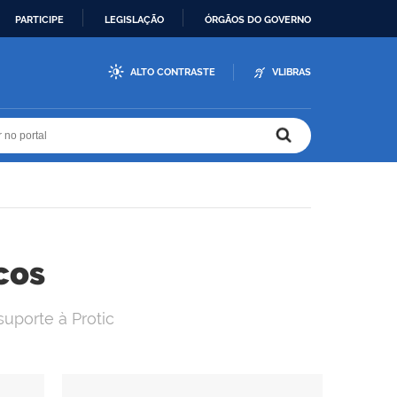
PARTICIPE
LEGISLAÇÃO
ÓRGÃOS DO GOVERNO
ALTO CONTRASTE
VLIBRAS
r no portal
r no portal
cos
suporte à Protic