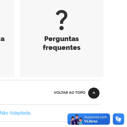
question_mark
ca
Perguntas
frequentes
VOLTAR AO TOPO
 Não Adaptada
.