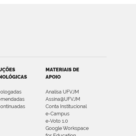
UÇÕES
MATERIAIS DE
NOLÓGICAS
APOIO
ologadas
Analisa UFVJM
omendadas
Assina@UFVJM
ontinuadas
Conta Institucional
e-Campus
e-Voto 1.0
Google Workspace
for Education