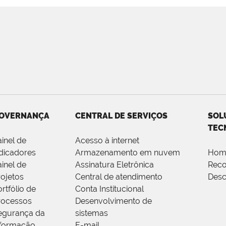
OVERNANÇA
CENTRAL DE SERVIÇOS
SOL
TEC
ainel de
Acesso à internet
ndicadores
Armazenamento em nuvem
Hom
ainel de
Assinatura Eletrônica
Rec
rojetos
Central de atendimento
Desc
rtfólio de
Conta Institucional
rocessos
Desenvolvimento de
egurança da
sistemas
nformação
E-mail