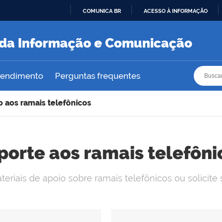
COMUNICA BR
ACESSO À INFORMAÇÃO
IR
PARA
a da Informação e Comunicação
O
CONTEÚDO
Busca
Busca
atendimento
Perguntas frequentes
o aos ramais telefônicos
porte aos ramais telefôni
eriais de apoio sobre ramais telefônicos ou solicite 