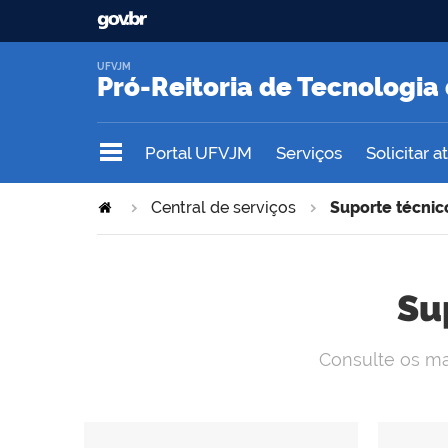
UFVJM
Pró-Reitoria de Tecnologi
Portal UFVJM
Serviços
Solicitar 
Central de serviços
Suporte técnic
Su
Consulte os mat