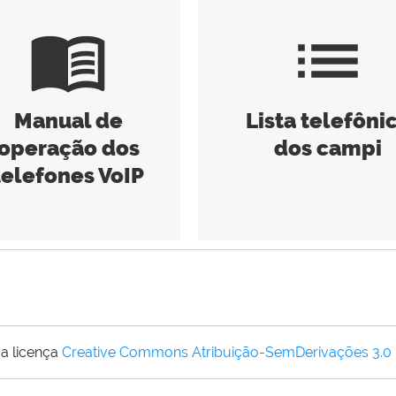
menu_book
list
Manual de
Lista telefôni
operação dos
dos campi
telefones VoIP
a licença
Creative Commons Atribuição-SemDerivações 3.0