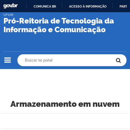
COMUNICA BR
ACESSO À INFORMAÇÃO
PARTI
IR
UFVJM
Pró-Reitoria de Tecnologia da
PARA
O
Informação e Comunicação
CONTEÚDO
Buscar no portal
Buscar no portal
Armazenamento em nuvem