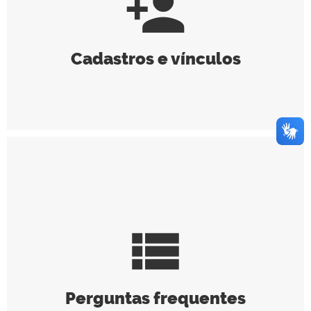
person_add
Cadastros e vínculos
view_list
Perguntas frequentes