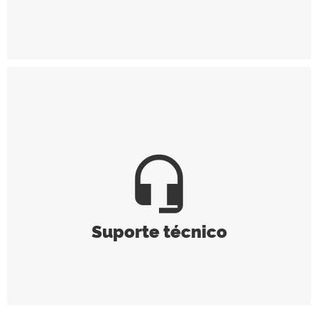
headset_mic
Suporte técnico