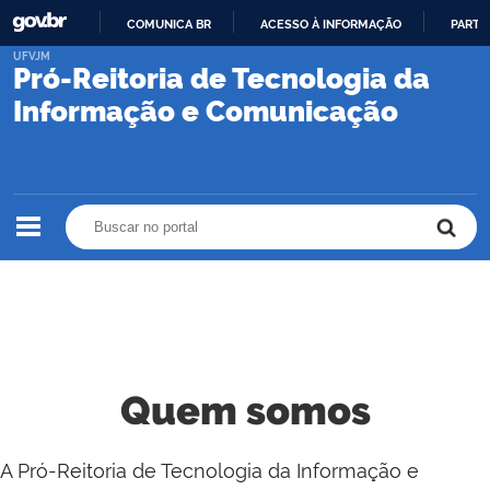
COMUNICA BR
ACESSO À INFORMAÇÃO
PARTI
IR
UFVJM
Pró-Reitoria de Tecnologia da
PARA
O
Informação e Comunicação
CONTEÚDO
Buscar no portal
Buscar no portal
Quem somos
A Pró-Reitoria de Tecnologia da Informação e