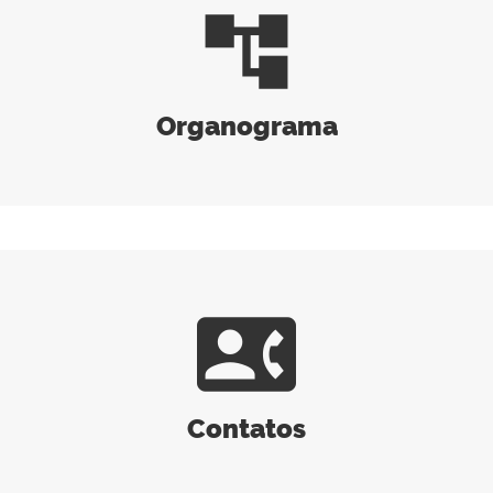
account_tree
Organograma
contact_phone
Contatos