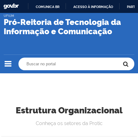
COMUNICA BR
ACESSO À INFORMAÇÃO
PARTI
IR
UFVJM
Pró-Reitoria de Tecnologia da
PARA
O
Informação e Comunicação
CONTEÚDO
Buscar no portal
Buscar no portal
Estrutura Organizacional
Conheça os setores da Protic