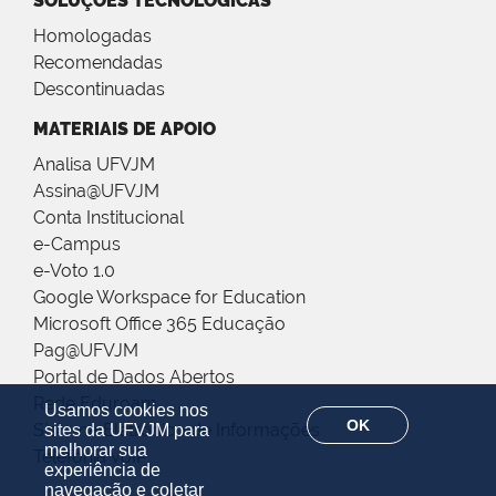
SOLUÇÕES TECNOLÓGICAS
Homologadas
Recomendadas
Descontinuadas
MATERIAIS DE APOIO
Analisa UFVJM
Assina@UFVJM
Conta Institucional
e-Campus
e-Voto 1.0
Google Workspace for Education
Microsoft Office 365 Educação
Pag@UFVJM
Portal de Dados Abertos
Rede Eduroam
Usamos cookies nos
OK
Sistema Eletrônico de Informações
sites da UFVJM para
melhorar sua
Telefonia VoIP
experiência de
navegação e coletar