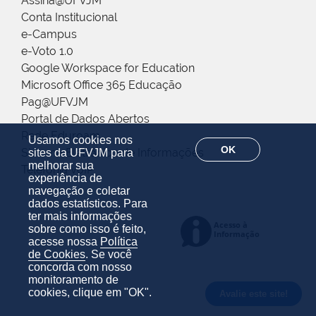
Assina@UFVJM
Conta Institucional
e-Campus
e-Voto 1.0
Google Workspace for Education
Microsoft Office 365 Educação
Pag@UFVJM
Portal de Dados Abertos
Rede Eduroam
Usamos cookies nos
OK
Sistema Eletrônico de Informações
sites da UFVJM para
melhorar sua
Telefonia VoIP
experiência de
navegação e coletar
dados estatísticos. Para
ter mais informações
sobre como isso é feito,
acesse nossa
Política
de Cookies
. Se você
concorda com nosso
monitoramento de
cookies, clique em "OK".
Avalie este site!