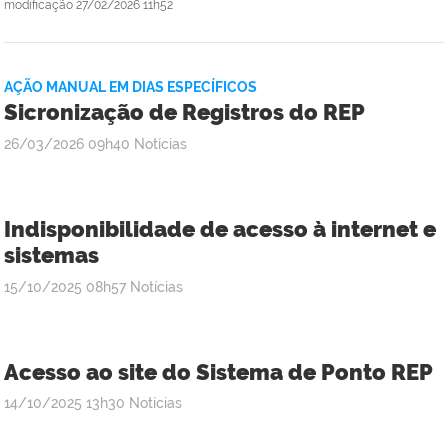
modificação
27/02/2026 11h52
AÇÃO MANUAL EM DIAS ESPECÍFICOS
Sicronização de Registros do REP
por
publicado
26/03/2026
09h40
Notícias
Walisson
Farias
França
Indisponibilidade de acesso à internet e
sistemas
por
publicado
15/10/2025
08h57
Notícias
Larissa
Guimarães
Rocha
Acesso ao site do Sistema de Ponto REP
por
publicado
14/10/2025
13h30
Notícias
Larissa