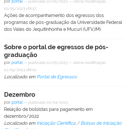
por
portal
—
publicado
10/05/2023
—
última modificação
10/05/2023 16h37
Ações de acompanhamento dos egressos dos
programas de pós-graduação da Universidade Federal
dos Vales do Jequitinhonha e Mucuri (UFVJM)
Sobre o portal de egressos de pós-
graduação
por
portal
—
publicado
10/05/2023
—
última modificação
10/05/2023 16h20
Localizado em
Portal de Egressos
Dezembro
por
portal
—
publicado
20/04/2023
Relação de bolsistas para pagamento em
dezembro/2022
Localizado em
Iniciação Científica
/
Bolsas de Iniciação