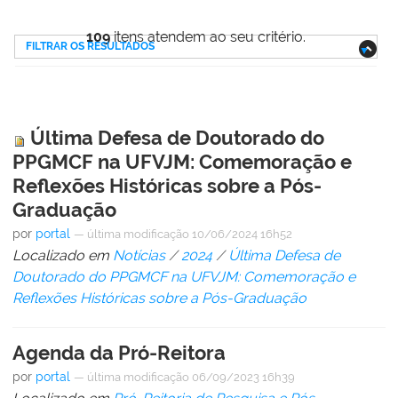
109
itens atendem ao seu critério.
FILTRAR OS RESULTADOS
Última Defesa de Doutorado do
PPGMCF na UFVJM: Comemoração e
Reflexões Históricas sobre a Pós-
Graduação
por
portal
—
última modificação
10/06/2024 16h52
Localizado em
Notícias
/
2024
/
Última Defesa de
Doutorado do PPGMCF na UFVJM: Comemoração e
Reflexões Históricas sobre a Pós-Graduação
Agenda da Pró-Reitora
por
portal
—
última modificação
06/09/2023 16h39