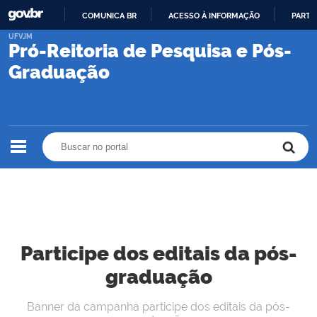
COMUNICA BR
ACESSO À INFORMAÇÃO
PARTI
IR
UFVJM
Pró-Reitoria de Pesquisa e Pós-
PARA
O
Graduação
CONTEÚDO
Buscar no portal
Buscar no portal
Participe dos editais da pós-
graduação
Banner da campanha participe dos editais da pós-