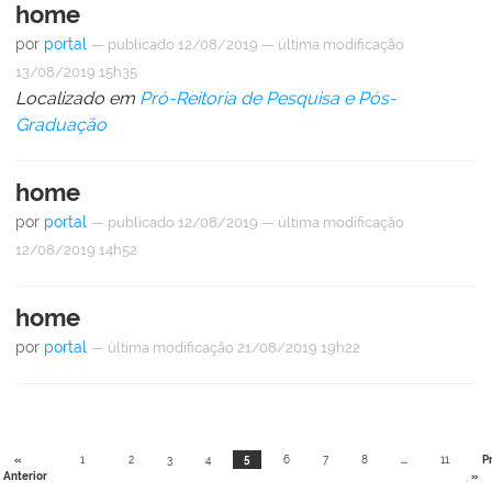
home
por
portal
—
publicado
12/08/2019
—
última modificação
13/08/2019 15h35
Localizado em
Pró-Reitoria de Pesquisa e Pós-
Graduação
home
por
portal
—
publicado
12/08/2019
—
última modificação
12/08/2019 14h52
home
por
portal
—
última modificação
21/08/2019 19h22
«
1
2
3
4
5
6
7
8
...
11
P
Anterior
»