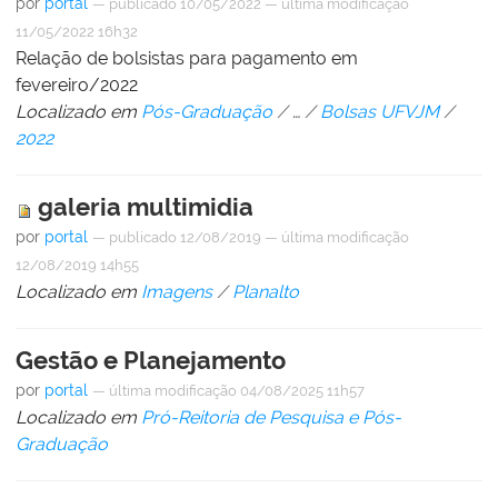
por
portal
—
publicado
10/05/2022
—
última modificação
11/05/2022 16h32
Relação de bolsistas para pagamento em
fevereiro/2022
Localizado em
Pós-Graduação
/
…
/
Bolsas UFVJM
/
2022
galeria multimidia
por
portal
—
publicado
12/08/2019
—
última modificação
12/08/2019 14h55
Localizado em
Imagens
/
Planalto
Gestão e Planejamento
por
portal
—
última modificação
04/08/2025 11h57
Localizado em
Pró-Reitoria de Pesquisa e Pós-
Graduação