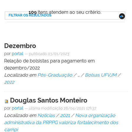
109
itens atendem ao seu critério.
FILTRAR OS RESULTADOS
Dezembro
por
portal
—
publicado
03/01/2023
Relação de bolsistas para pagamento em
dezembro/2022
Localizado em
Pós-Graduação
/
…
/
Bolsas UFVJM
/
2022
Douglas Santos Monteiro
por
portal
—
última modificação
26/04/2021 17h37
Localizado em
Notícias
/
2021
/
Nova organização
administrativa da PRPPG valoriza fortalecimento dos
campi