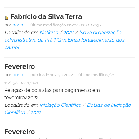
Fabrício da Silva Terra
por
portal
—
última modificação
26/04/2021 17h37
Localizado em
Notícias
/
2021
/
Nova organização
administrativa da PRPPG valoriza fortalecimento dos
campi
Fevereiro
por
portal
—
publicado
10/05/2022
—
última modificação
11/05/2022 17h01
Relação de bolsistas para pagamento em
fevereiro/2022
Localizado em
Iniciação Científica
/
Bolsas de Iniciação
Científica
/
2022
Fevereiro