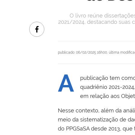
O livro reúne dissertaçõ
2021/2024, destacando suas c
publicado
:
06/02/2025 16h00
,
última modific
A
publicação tem como 
quadriênio 2021-2024
em relação aos Objet
Nesse contexto, além da anál
meio da sistematização de dad
do PPGSaSA desde 2013, que to