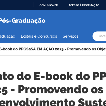
COMUNICA BR
ACESSO À INFORMAÇÃO
IR
PARA
e Pós-Graduação
O
CONTEÚDO
Busca
Busca
raduação
Editais e Concursos
Serviços
-book do PPGSaSA EM AÇÃO 2025 - Promovendo os Objet
to do E-book do P
5 - Promovendo os 
envolvimento Sust