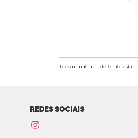
error while rendering plone.belowcontenttitle.contents
Todo o conteúdo deste site está p
REDES SOCIAIS