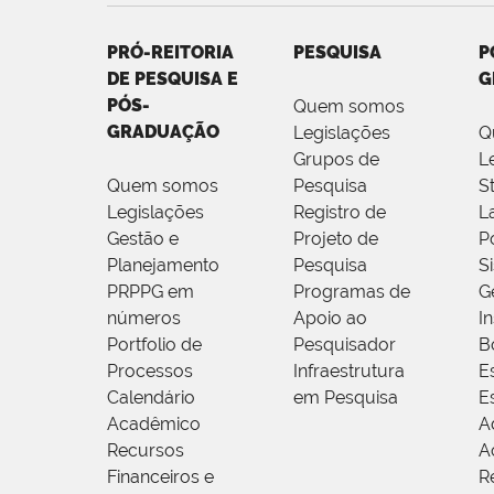
PRÓ-REITORIA
PESQUISA
P
DE PESQUISA E
G
PÓS-
Quem somos
GRADUAÇÃO
Legislações
Q
Grupos de
L
Quem somos
Pesquisa
S
Legislações
Registro de
L
Gestão e
Projeto de
P
Planejamento
Pesquisa
S
PRPPG em
Programas de
G
números
Apoio ao
I
Portfolio de
Pesquisador
B
Processos
Infraestrutura
E
Calendário
em Pesquisa
E
Acadêmico
A
Recursos
A
Financeiros e
R