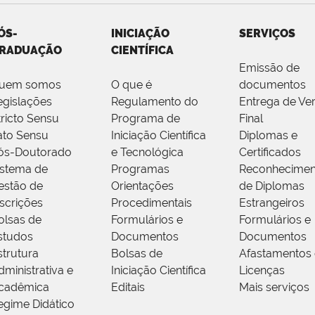
ÓS-
INICIAÇÃO
SERVIÇOS
RADUAÇÃO
CIENTÍFICA
Emissão de
uem somos
O que é
documentos
egislações
Regulamento do
Entrega de Ve
tricto Sensu
Programa de
Final
ato Sensu
Iniciação Científica
Diplomas e
ós-Doutorado
e Tecnológica
Certificados
istema de
Programas
Reconhecimen
estão de
Orientações
de Diplomas
nscrições
Procedimentais
Estrangeiros
olsas de
Formulários e
Formulários e
studos
Documentos
Documentos
strutura
Bolsas de
Afastamentos 
dministrativa e
Iniciação Científica
Licenças
cadêmica
Editais
Mais serviços
egime Didático