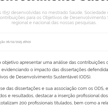
es (65) desenvolvidas no mestrado Saúde, Sociedade
ontribuições para os Objetivos de Desenvolvimento 
regional e nacional das nossas pesquisas.
ação
:
06/02/2025 16h00
objetivo apresentar uma análise das contribuições
, evidenciando o impacto das dissertações defendid
ivos de Desenvolvimento Sustentável (ODS).
ise das dissertações e sua associação com os ODS, e
os e resultados, destacar a inserção profissional do
talizam 200 profissionais titulados, bem como a re