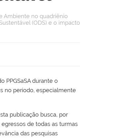
 e Ambiente no quadriênio
Sustentável (ODS) e o impacto
 do PPGSaSA durante o
as no período, especialmente
sta publicação busca, por
s egressos de todas as turmas
levância das pesquisas