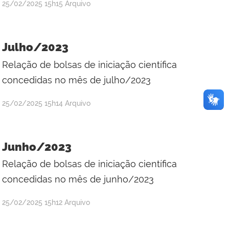
por
publicado
25/02/2025
15h15
Arquivo
Raul
Victor
da
Julho/2023
Silva
Relação de bolsas de iniciação científica
concedidas no mês de julho/2023
por
publicado
25/02/2025
15h14
Arquivo
Raul
Victor
da
Junho/2023
Silva
Relação de bolsas de iniciação científica
concedidas no mês de junho/2023
por
publicado
25/02/2025
15h12
Arquivo
Raul
Victor