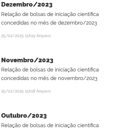
dos
Dezembro/2023
Santos
Relação de bolsas de iniciação científica
Silva
concedidas no mês de dezembro/2023
por
publicado
25/02/2025
15h19
Arquivo
Raul
Victor
da
Novembro/2023
Silva
Relação de bolsas de iniciação científica
concedidas no mês de novembro/2023
por
publicado
25/02/2025
15h18
Arquivo
Raul
Victor
da
Outubro/2023
Silva
Relação de bolsas de iniciação científica