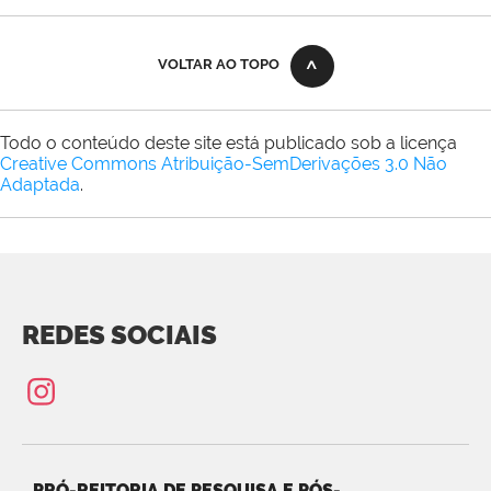
Silva
VOLTAR AO TOPO
Todo o conteúdo deste site está publicado sob a licença
Creative Commons Atribuição-SemDerivações 3.0 Não
Adaptada
.
REDES SOCIAIS
PRÓ-REITORIA DE PESQUISA E PÓS-