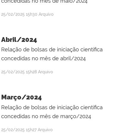
concedidas no mês de maio/2024
por
publicado
25/02/2025
15h30
Arquivo
Raul
Victor
da
Abril/2024
Silva
Relação de bolsas de iniciação científica
concedidas no mês de abril/2024
por
publicado
25/02/2025
15h28
Arquivo
Adriana
Kátia
dos
Março/2024
Santos
Relação de bolsas de iniciação científica
Silva
concedidas no mês de março/2024
por
publicado
25/02/2025
15h27
Arquivo