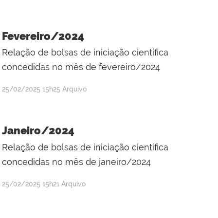
Adriana
Kátia
dos
Fevereiro/2024
Santos
Relação de bolsas de iniciação científica
Silva
concedidas no mês de fevereiro/2024
por
publicado
25/02/2025
15h25
Arquivo
Adriana
Kátia
dos
Janeiro/2024
Santos
Relação de bolsas de iniciação científica
Silva
concedidas no mês de janeiro/2024
por
publicado
25/02/2025
15h21
Arquivo
Adriana
Kátia