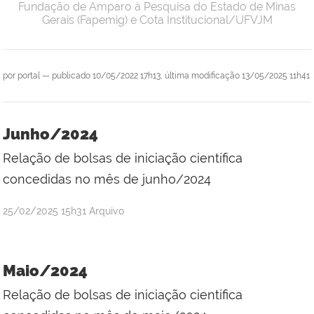
Fundação de Amparo à Pesquisa do Estado de Minas
Gerais (Fapemig) e Cota Institucional/UFVJM
por
portal
—
publicado
10/05/2022 17h13,
última modificação
13/05/2025 11h41
Junho/2024
Relação de bolsas de iniciação científica
concedidas no mês de junho/2024
por
publicado
25/02/2025
15h31
Arquivo
Raul
Victor
da
Maio/2024
Silva
Relação de bolsas de iniciação científica