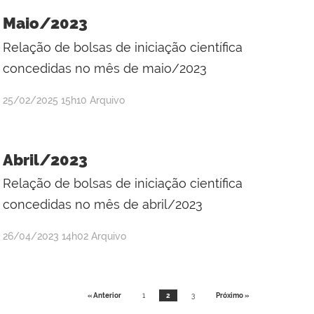
da
Maio/2023
Silva
Relação de bolsas de iniciação científica
concedidas no mês de maio/2023
por
publicado
25/02/2025
15h10
Arquivo
Raul
Victor
da
Abril/2023
Silva
Relação de bolsas de iniciação científica
concedidas no mês de abril/2023
por
publicado
26/04/2023
14h02
Arquivo
Adriana
Kátia
dos
« Anterior
1
2
3
Próximo »
Santos