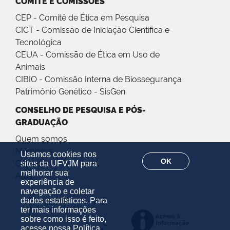
COMITÊ E COMISSÕES
CEP - Comitê de Ética em Pesquisa
CICT - Comissão de Iniciação Científica e
Tecnológica
CEUA - Comissão de Ética em Uso de
Animais
CIBIO - Comissão Interna de Biossegurança
Patrimônio Genético - SisGen
CONSELHO DE PESQUISA E PÓS-
GRADUAÇÃO
Quem somos
Membros
Usamos cookies nos
OK
Calendário
sites da UFVJM para
melhorar sua
Atas
experiência de
navegação e coletar
dados estatísticos. Para
ter mais informações
sobre como isso é feito,
acesse nossa
Política