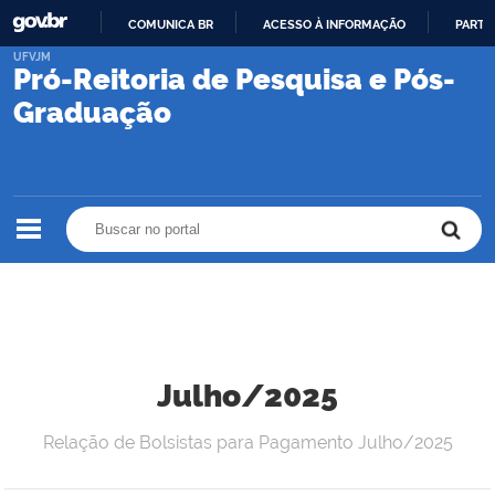
COMUNICA BR
ACESSO À INFORMAÇÃO
PARTI
IR
UFVJM
Pró-Reitoria de Pesquisa e Pós-
PARA
O
Graduação
CONTEÚDO
Buscar no portal
Buscar no portal
Julho/2025
Relação de Bolsistas para Pagamento Julho/2025