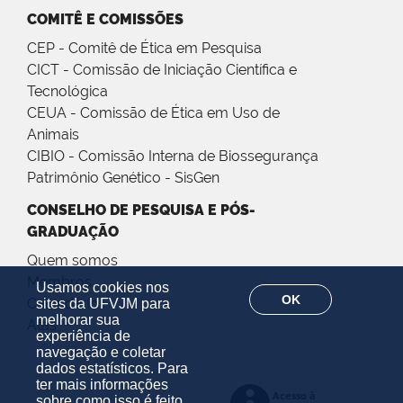
COMITÊ E COMISSÕES
CEP - Comitê de Ética em Pesquisa
CICT - Comissão de Iniciação Científica e
Tecnológica
CEUA - Comissão de Ética em Uso de
Animais
CIBIO - Comissão Interna de Biossegurança
Patrimônio Genético - SisGen
CONSELHO DE PESQUISA E PÓS-
GRADUAÇÃO
Quem somos
Membros
Usamos cookies nos
OK
Calendário
sites da UFVJM para
melhorar sua
Atas
experiência de
navegação e coletar
dados estatísticos. Para
ter mais informações
sobre como isso é feito,