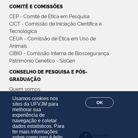
COMITÊ E COMISSÕES
CEP - Comitê de Ética em Pesquisa
CICT - Comissão de Iniciação Científica e
Tecnológica
CEUA - Comissão de Ética em Uso de
Animais
CIBIO - Comissão Interna de Biossegurança
Patrimônio Genético - SisGen
CONSELHO DE PESQUISA E PÓS-
GRADUAÇÃO
Quem somos
Membros
Usamos cookies nos
OK
Calendário
sites da UFVJM para
melhorar sua
Atas
experiência de
navegação e coletar
dados estatísticos. Para
ter mais informações
sobre como isso é feito,