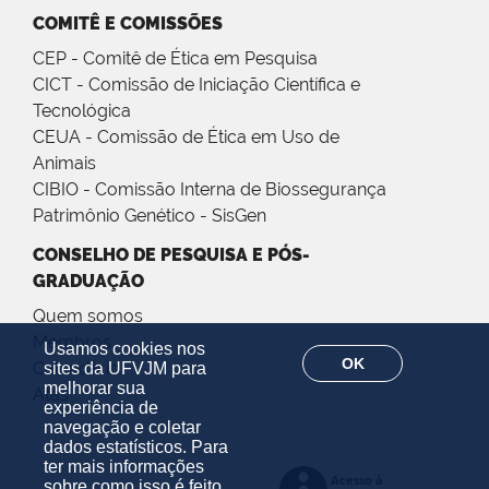
COMITÊ E COMISSÕES
CEP - Comitê de Ética em Pesquisa
CICT - Comissão de Iniciação Científica e
Tecnológica
CEUA - Comissão de Ética em Uso de
Animais
CIBIO - Comissão Interna de Biossegurança
Patrimônio Genético - SisGen
CONSELHO DE PESQUISA E PÓS-
GRADUAÇÃO
Quem somos
Membros
Usamos cookies nos
OK
Calendário
sites da UFVJM para
melhorar sua
Atas
experiência de
navegação e coletar
dados estatísticos. Para
ter mais informações
sobre como isso é feito,