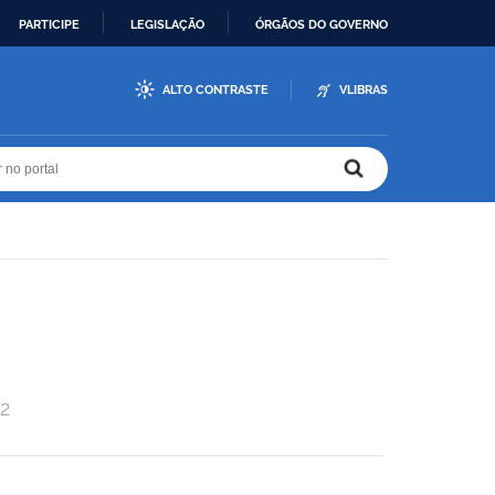
PARTICIPE
LEGISLAÇÃO
ÓRGÃOS DO GOVERNO
ALTO CONTRASTE
VLIBRAS
r no portal
r no portal
2