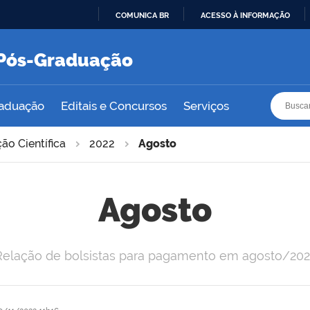
COMUNICA BR
ACESSO À INFORMAÇÃO
IR
PARA
e Pós-Graduação
O
CONTEÚDO
Busca
Busca
raduação
Editais e Concursos
Serviços
ção Científica
2022
Agosto
Agosto
Relação de bolsistas para pagamento em agosto/202