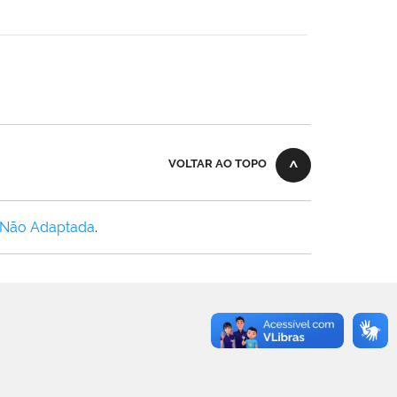
VOLTAR AO TOPO
 Não Adaptada
.