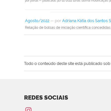
por
portal
—
publicado
30/11/2022 11h16,
última modificação
3
Agosto/2022
—
por
Adriana Kátia dos Santos S
Relação de bolsas de iniciação científica concedid
Todo o conteúdo deste site está publicado sob 
REDES SOCIAIS