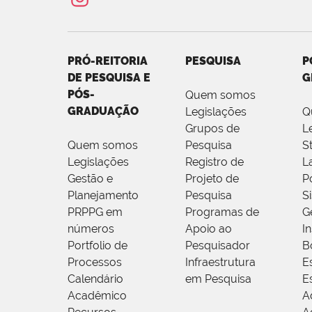
PRÓ-REITORIA
PESQUISA
P
DE PESQUISA E
G
PÓS-
Quem somos
GRADUAÇÃO
Legislações
Q
Grupos de
L
Quem somos
Pesquisa
S
Legislações
Registro de
L
Gestão e
Projeto de
P
Planejamento
Pesquisa
S
PRPPG em
Programas de
G
números
Apoio ao
I
Portfolio de
Pesquisador
B
Processos
Infraestrutura
E
Calendário
em Pesquisa
E
Acadêmico
A