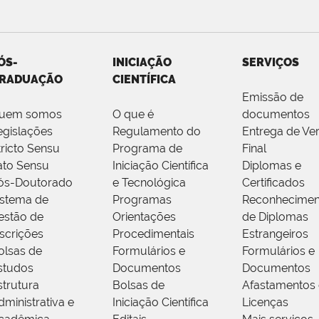
ÓS-
INICIAÇÃO
SERVIÇOS
RADUAÇÃO
CIENTÍFICA
Emissão de
uem somos
O que é
documentos
egislações
Regulamento do
Entrega de Ve
tricto Sensu
Programa de
Final
ato Sensu
Iniciação Científica
Diplomas e
ós-Doutorado
e Tecnológica
Certificados
istema de
Programas
Reconhecimen
estão de
Orientações
de Diplomas
nscrições
Procedimentais
Estrangeiros
olsas de
Formulários e
Formulários e
studos
Documentos
Documentos
strutura
Bolsas de
Afastamentos 
dministrativa e
Iniciação Científica
Licenças