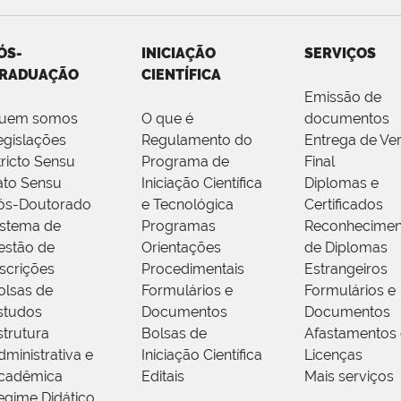
ÓS-
INICIAÇÃO
SERVIÇOS
RADUAÇÃO
CIENTÍFICA
Emissão de
uem somos
O que é
documentos
egislações
Regulamento do
Entrega de Ve
tricto Sensu
Programa de
Final
ato Sensu
Iniciação Científica
Diplomas e
ós-Doutorado
e Tecnológica
Certificados
istema de
Programas
Reconhecimen
estão de
Orientações
de Diplomas
nscrições
Procedimentais
Estrangeiros
olsas de
Formulários e
Formulários e
studos
Documentos
Documentos
strutura
Bolsas de
Afastamentos 
dministrativa e
Iniciação Científica
Licenças
cadêmica
Editais
Mais serviços
egime Didático