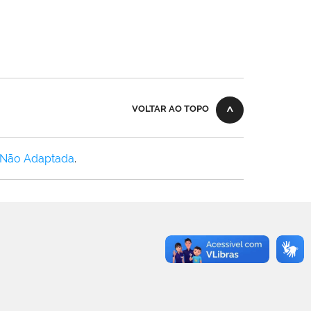
VOLTAR AO TOPO
 Não Adaptada
.