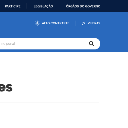
PARTICIPE
LEGISLAÇÃO
ÓRGÃOS DO GOVERNO
ALTO CONTRASTE
VLIBRAS
r no portal
r no portal
es