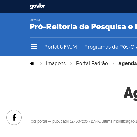
UFVJM
Pró-Reitoria de Pesquisa 
Portal UFVJM
Programas de Pós-G
Imagens
Portal Padrão
Agenda
A
por
portal
—
publicado
12/08/2019 11h45,
última modificação
1