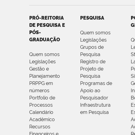
PRÓ-REITORIA
PESQUISA
P
DE PESQUISA E
G
PÓS-
Quem somos
GRADUAÇÃO
Legislações
Q
Grupos de
L
Quem somos
Pesquisa
S
Legislações
Registro de
L
Gestão e
Projeto de
P
Planejamento
Pesquisa
S
PRPPG em
Programas de
G
números
Apoio ao
I
Portfolio de
Pesquisador
B
Processos
Infraestrutura
E
Calendário
em Pesquisa
E
Acadêmico
A
Recursos
A
Financeiros e
R