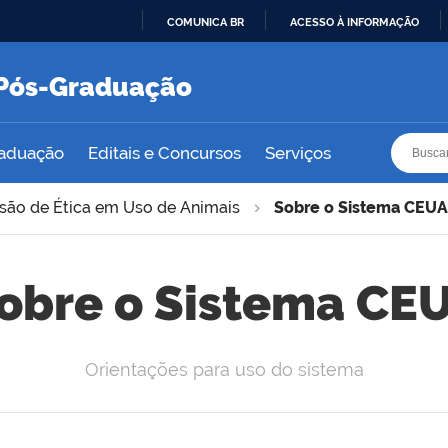
COMUNICA BR
ACESSO À INFORMAÇÃO
IR
PARA
e Pós-Graduação
O
CONTEÚDO
Busca
Busca
raduação
Editais e Concursos
Serviços
ão de Ética em Uso de Animais
Sobre o Sistema CEUA
obre o Sistema CE
Orientações para uso do sistema