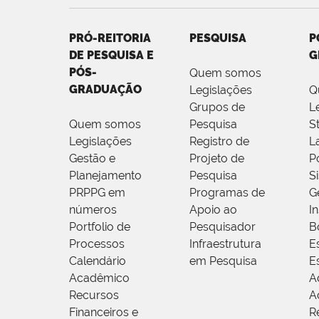
PRÓ-REITORIA
PESQUISA
P
DE PESQUISA E
G
PÓS-
Quem somos
GRADUAÇÃO
Legislações
Q
Grupos de
L
Quem somos
Pesquisa
S
Legislações
Registro de
L
Gestão e
Projeto de
P
Planejamento
Pesquisa
S
PRPPG em
Programas de
G
números
Apoio ao
I
Portfolio de
Pesquisador
B
Processos
Infraestrutura
E
Calendário
em Pesquisa
E
Acadêmico
A
Recursos
A
Financeiros e
R