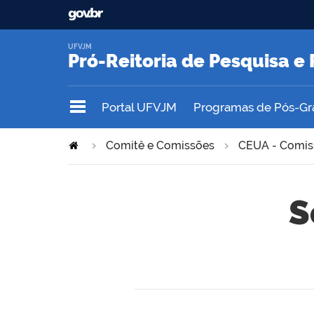
UFVJM
Pró-Reitoria de Pesquisa 
Portal UFVJM
Programas de Pós-G
Comitê e Comissões
CEUA - Comiss
S