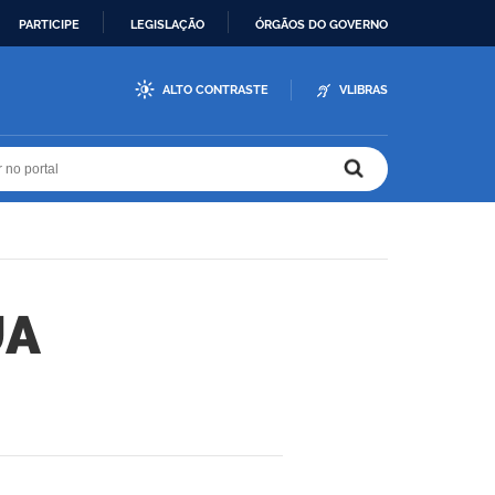
PARTICIPE
LEGISLAÇÃO
ÓRGÃOS DO GOVERNO
ALTO CONTRASTE
VLIBRAS
r no portal
r no portal
UA