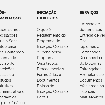
ÓS-
INICIAÇÃO
SERVIÇOS
RADUAÇÃO
CIENTÍFICA
Emissão de
uem somos
O que é
documentos
egislações
Regulamento do
Entrega de Ve
tricto Sensu
Programa de
Final
ato Sensu
Iniciação Científica
Diplomas e
ós-Doutorado
e Tecnológica
Certificados
istema de
Programas
Reconhecimen
estão de
Orientações
de Diplomas
nscrições
Procedimentais
Estrangeiros
olsas de
Formulários e
Formulários e
studos
Documentos
Documentos
strutura
Bolsas de
Afastamentos 
dministrativa e
Iniciação Científica
Licenças
cadêmica
Editais
Mais serviços
egime Didático