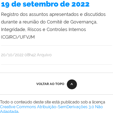
19 de setembro de 2022
Registro dos assuntos apresentados e discutidos
durante a reunião do Comitê de Governança,
Integridade, Riscos e Controles Internos
(CGIRC)/UFVJM
publicado
20/10/2022
08h42
Arquivo
VOLTAR AO TOPO
Todo o conteúdo deste site está publicado sob a licença
Creative Commons Atribuição-SemDerivações 3.0 Não
Adaptada
.