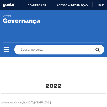
COMUNICA BR
ACESSO À INFORMAÇÃO
PARTI
IR
UFVJM
PARA
Governança
O
CONTEÚDO
Buscar no portal
Buscar no portal
2022
última modificação
10/03/2026 10h24