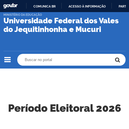
COMUNICA BR
ACESSO À INFORMAÇÃO
PARTI
IR
MINISTÉRIO DA EDUCAÇÃO
Universidade Federal dos Vales
PARA
O
do Jequitinhonha e Mucuri
CONTEÚDO
Buscar no portal
Buscar no portal
Período Eleitoral 2026