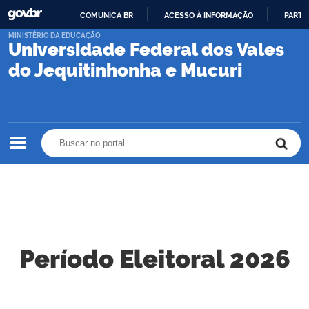
COMUNICA BR
ACESSO À INFORMAÇÃO
PARTI
IR
MINISTÉRIO DA EDUCAÇÃO
Universidade Federal dos Vales
PARA
O
do Jequitinhonha e Mucuri
CONTEÚDO
Buscar no portal
Buscar no portal
Período Eleitoral 2026