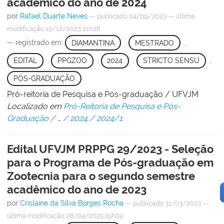
acadêmico do ano de 2024
por
Rafael Duarte Neves
—
publicado
04/09/2023
—
última
modificação
15/12/2023 21h28
— registrado em:
DIAMANTINA
,
MESTRADO
,
EDITAL
,
PPGZOO
,
2024
,
STRICTO SENSU
,
PÓS-GRADUAÇÃO
Pró-reitoria de Pesquisa e Pós-graduação / UFVJM
Localizado em
Pró-Reitoria de Pesquisa e Pós-
Graduação
/
…
/
2024
/
2024/1
Edital UFVJM PRPPG 29/2023 - Seleção
para o Programa de Pós-graduação em
Zootecnia para o segundo semestre
acadêmico do ano de 2023
por
Crislaine da Silva Borges Rocha
—
publicado
31/03/2023
—
última modificação
08/04/2025 15h04