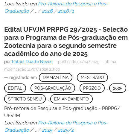
Localizado em
Pró-Reitoria de Pesquisa e Pós-
Graduação
/
…
/
2026
/
2026/1
Edital UFVJM PRPPG 29/2025 - Seleção
para o Programa de Pós-graduação em
Zootecnia para o segundo semestre
acadêmico do ano de 2025
por
Rafael Duarte Neves
—
publicado
04/04/2025
—
última
modificação
11/07/2025 21h00
— registrado em:
DIAMANTINA
,
MESTRADO
,
EDITAL
,
PÓS-GRADUAÇÃO
,
PPGZOO
,
2025
,
STRICTO SENSU
,
EM ANDAMENTO
Pró-reitoria de Pesquisa e Pós-graduação - PRPPG/
UFVJM
Localizado em
Pró-Reitoria de Pesquisa e Pós-
Graduação
/
…
/
2025
/
2025/2