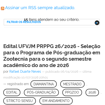
Assinar um RSS sempre atualizado.
15
itens atendem ao seu critério.
FILTRAR OS RESULTADOS
Edital UFVJM PRPPG 26/2026 - Seleção
para o Programa de Pós-graduação em
Zootecnia para o segundo semestre
acadêmico do ano de 2026
por
Rafael Duarte Neves
—
publicado
06/04/2026
—
última
modificação
10/07/2026 20h01
— registrado em:
DIAMANTINA
,
MESTRADO
,
EDITAL
,
PÓS-GRADUAÇÃO
,
PPGZOO
,
2026
,
STRICTO SENSU
,
EM ANDAMENTO