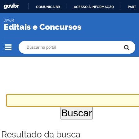
COMUNICA BR
ACESSO À INFORMAÇÃO
PARTI
IR
UFVJM
PARA
Editais e Concursos
O
CONTEÚDO
Buscar no portal
Buscar no portal
Resultado da busca