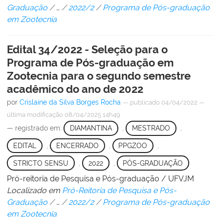
Graduação
/
…
/
2022/2
/
Programa de Pós-graduação
em Zootecnia
Edital 34/2022 - Seleção para o
Programa de Pós-graduação em
Zootecnia para o segundo semestre
acadêmico do ano de 2022
por
Crislaine da Silva Borges Rocha
—
publicado
04/04/2022
—
última modificação
08/04/2025 14h49
— registrado em:
DIAMANTINA
,
MESTRADO
,
EDITAL
,
ENCERRADO
,
PPGZOO
,
STRICTO SENSU
,
2022
,
PÓS-GRADUAÇÃO
Pró-reitoria de Pesquisa e Pós-graduação / UFVJM
Localizado em
Pró-Reitoria de Pesquisa e Pós-
Graduação
/
…
/
2022/2
/
Programa de Pós-graduação
em Zootecnia