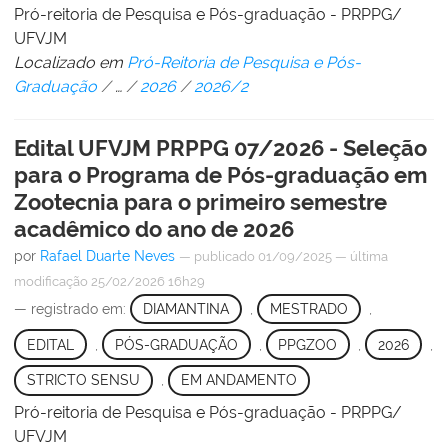
Pró-reitoria de Pesquisa e Pós-graduação - PRPPG/
UFVJM
Localizado em
Pró-Reitoria de Pesquisa e Pós-
Graduação
/
…
/
2026
/
2026/2
Edital UFVJM PRPPG 07/2026 - Seleção
para o Programa de Pós-graduação em
Zootecnia para o primeiro semestre
acadêmico do ano de 2026
por
Rafael Duarte Neves
—
publicado
01/09/2025
—
última
modificação
25/02/2026 16h29
— registrado em:
DIAMANTINA
,
MESTRADO
,
EDITAL
,
PÓS-GRADUAÇÃO
,
PPGZOO
,
2026
,
STRICTO SENSU
,
EM ANDAMENTO
Pró-reitoria de Pesquisa e Pós-graduação - PRPPG/
UFVJM