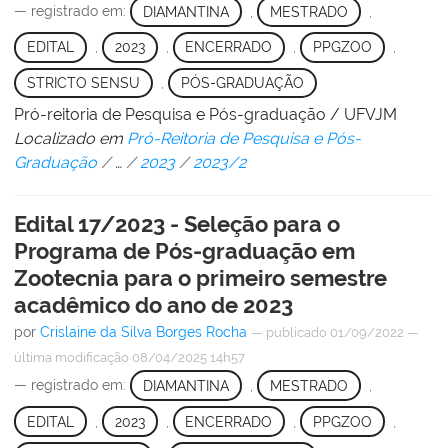
— registrado em:
DIAMANTINA
,
MESTRADO
,
EDITAL
,
2023
,
ENCERRADO
,
PPGZOO
,
STRICTO SENSU
,
PÓS-GRADUAÇÃO
Pró-reitoria de Pesquisa e Pós-graduação / UFVJM
Localizado em
Pró-Reitoria de Pesquisa e Pós-
Graduação
/
…
/
2023
/
2023/2
Edital 17/2023 - Seleção para o
Programa de Pós-graduação em
Zootecnia para o primeiro semestre
acadêmico do ano de 2023
por
Crislaine da Silva Borges Rocha
—
publicado
01/09/2022
—
última modificação
08/04/2025 14h57
— registrado em:
DIAMANTINA
,
MESTRADO
,
EDITAL
,
2023
,
ENCERRADO
,
PPGZOO
,