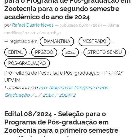
para o Programa de Pós-graduação em
Zootecnia para o segundo semestre
acadêmico do ano de 2024
por
Rafael Duarte Neves
—
publicado
08/04/2024
—
última
modificação
12/07/2024 11h50
— registrado em:
DIAMANTINA
,
MESTRADO
,
EDITAL
,
PPGZOO
,
2024
,
STRICTO SENSU
,
PÓS-GRADUAÇÃO
Pró-reitoria de Pesquisa e Pós-graduação - PRPPG/
UFVJM
Localizado em
Pró-Reitoria de Pesquisa e Pós-
Graduação
/
…
/
2024
/
2024/2
Edital 08/2024 - Seleção para o
Programa de Pós-graduação em
Zootecnia para o primeiro semestre