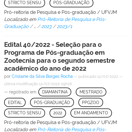
STRICTO SENSU
,
PÓS-GRADUAÇÃO
Pró-reitoria de Pesquisa e Pós-graduação / UFVJM
Localizado em
Pró-Reitoria de Pesquisa e Pós-
Graduação
/
…
/
2023
/
2023/1
Edital 40/2022 - Seleção para o
Programa de Pós-graduação em
Zootecnia para o segundo semestre
acadêmico do ano de 2022
por
Crislaine da Silva Borges Rocha
—
publicado
12/07/2022
—
última modificação
12/07/2022 09h16
— registrado em:
DIAMANTINA
,
MESTRADO
,
EDITAL
,
PÓS-GRADUAÇÃO
,
PPGZOO
,
STRICTO SENSU
,
2022
,
EM ANDAMENTO
Pró-reitoria de Pesquisa e Pós-graduação / UFVJM
Localizado em
Pró-Reitoria de Pesquisa e Pós-