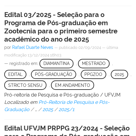
Edital 03/2025 - Seleção para o
Programa de Pós-graduação em
Zootecnia para o primeiro semestre
acadêmico do ano de 2025
por
Rafael Duarte Neves
—
publicado
02/09/2024
—
última
modificação
13/12/2024 16h03
— registrado em:
DIAMANTINA
,
MESTRADO
,
EDITAL
,
PÓS-GRADUAÇÃO
,
PPGZOO
,
2025
,
STRICTO SENSU
,
EM ANDAMENTO
Pró-reitoria de Pesquisa e Pós-graduação / UFVJM
Localizado em
Pró-Reitoria de Pesquisa e Pós-
Graduação
/
…
/
2025
/
2025/1
Edital UFVJM PRPPG 23/2024 - Seleção