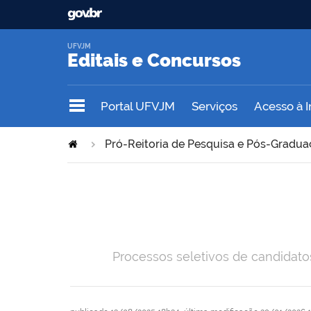
UFVJM
Editais e Concursos
Portal UFVJM
Serviços
Acesso à 
Pró-Reitoria de Pesquisa e Pós-Gradu
Processos seletivos de candidat