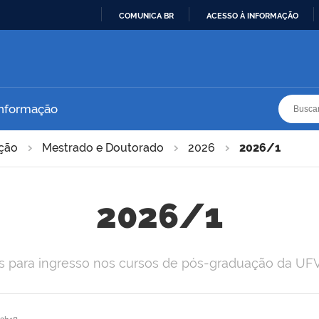
COMUNICA BR
ACESSO À INFORMAÇÃO
IR
PARA
O
CONTEÚDO
Busca
Busca
Informação
ação
Mestrado e Doutorado
2026
2026/1
2026/1
os para ingresso nos cursos de pós-graduação da UF