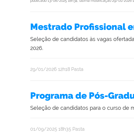
publicado
13/08/2025 18h34,
última modificação
29/01/2026 1
Mestrado Profissional 
Seleção de candidatos às vagas ofertad
2026.
publicado
29/01/2026
12h18
Pasta
Programa de Pós-Gradu
Seleção de candidatos para o curso de m
publicado
01/09/2025
18h35
Pasta