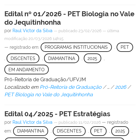
Edital nº 01/2026 - PET Biologia no Vale
do Jequitinhonha
por
Raul Victor da Silva
—
publicado
23/02/2026
—
última
modificação
20/03/2026 14h15
— registrado em:
PROGRAMAS INSTITUCIONAIS
,
PET
,
DISCENTES
,
DIAMANTINA
,
2025
,
EM ANDAMENTO
Pró-Reitoria de Graduação/UFVJM
Localizado em
Pró-Reitoria de Graduação
/
…
/
2026
/
PET Biologia no Vale do Jequitinhonha
Edital 04/2025 - PET Estratégias
por
Raul Victor da Silva
— registrado
—
publicado
11/02/2026
em:
DIAMANTINA
,
DISCENTES
,
PET
,
2025
,