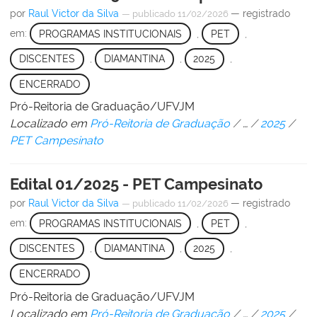
por
Raul Victor da Silva
— registrado
—
publicado
11/02/2026
em:
PROGRAMAS INSTITUCIONAIS
,
PET
,
DISCENTES
,
DIAMANTINA
,
2025
,
ENCERRADO
Pró-Reitoria de Graduação/UFVJM
Localizado em
Pró-Reitoria de Graduação
/
…
/
2025
/
PET Campesinato
Edital 01/2025 - PET Campesinato
por
Raul Victor da Silva
— registrado
—
publicado
11/02/2026
em:
PROGRAMAS INSTITUCIONAIS
,
PET
,
DISCENTES
,
DIAMANTINA
,
2025
,
ENCERRADO
Pró-Reitoria de Graduação/UFVJM
Localizado em
Pró-Reitoria de Graduação
/
…
/
2025
/