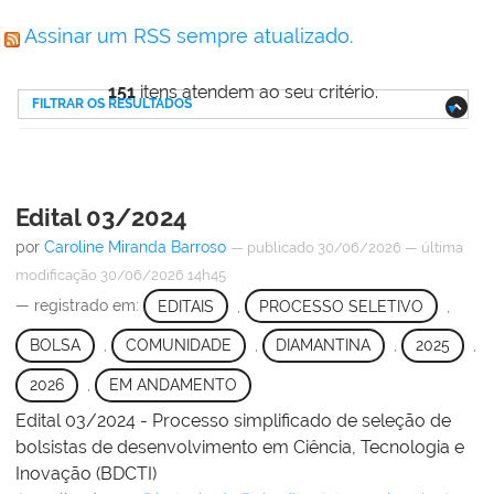
Assinar um RSS sempre atualizado.
151
itens atendem ao seu critério.
FILTRAR OS RESULTADOS
Edital 03/2024
por
Caroline Miranda Barroso
—
publicado
30/06/2026
—
última
modificação
30/06/2026 14h45
— registrado em:
EDITAIS
,
PROCESSO SELETIVO
,
BOLSA
,
COMUNIDADE
,
DIAMANTINA
,
2025
,
2026
,
EM ANDAMENTO
Edital 03/2024 - Processo simplificado de seleção de
bolsistas de desenvolvimento em Ciência, Tecnologia e
Inovação (BDCTI)