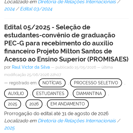
Localizado em
Diretoria de Relações Internacionais
/
2024
/
Edital 03/2024
Edital 05/2025 - Seleção de
estudantes-convênio de graduação
PEC-G para recebimento do auxílio
financeiro Projeto Milton Santos de
Acesso ao Ensino Superior (PROMISAES)
por
Raul Victor da Silva
—
publicado
15/05/2026
—
última
modificação
25/06/2026 22h07
— registrado em:
NOTÍCIAS
,
PROCESSO SELETIVO
,
AUXÍLIO
,
ESTUDANTES
,
DIAMANTINA
,
2025
,
2026
,
EM ANDAMENTO
Prorrogação do edital até 31 de agosto de 2026
Localizado em
Diretoria de Relações Internacionais
/
2025