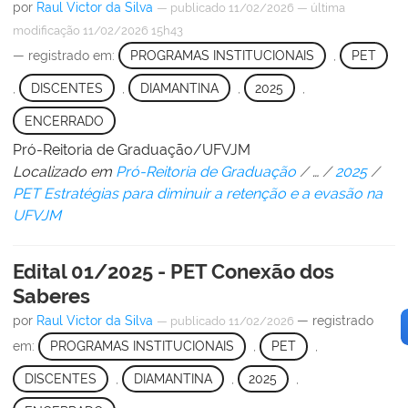
por
Raul Victor da Silva
—
publicado
11/02/2026
—
última
modificação
11/02/2026 15h43
— registrado em:
PROGRAMAS INSTITUCIONAIS
,
PET
,
DISCENTES
,
DIAMANTINA
,
2025
,
ENCERRADO
Pró-Reitoria de Graduação/UFVJM
Localizado em
Pró-Reitoria de Graduação
/
…
/
2025
/
PET Estratégias para diminuir a retenção e a evasão na
UFVJM
Edital 01/2025 - PET Conexão dos
Saberes
por
Raul Victor da Silva
— registrado
—
publicado
11/02/2026
em:
PROGRAMAS INSTITUCIONAIS
,
PET
,
DISCENTES
,
DIAMANTINA
,
2025
,