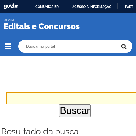
COMUNICA BR
ACESSO À INFORMAÇÃO
PARTI
IR
UFVJM
PARA
Editais e Concursos
O
CONTEÚDO
Buscar no portal
Buscar no portal
Resultado da busca