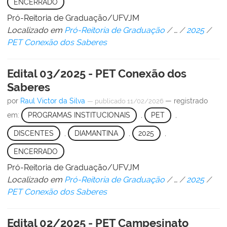
ENCERRADO
Pró-Reitoria de Graduação/UFVJM
Localizado em
Pró-Reitoria de Graduação
/
…
/
2025
/
PET Conexão dos Saberes
Edital 03/2025 - PET Conexão dos
Saberes
por
Raul Victor da Silva
— registrado
—
publicado
11/02/2026
em:
PROGRAMAS INSTITUCIONAIS
,
PET
,
DISCENTES
,
DIAMANTINA
,
2025
,
ENCERRADO
Pró-Reitoria de Graduação/UFVJM
Localizado em
Pró-Reitoria de Graduação
/
…
/
2025
/
PET Conexão dos Saberes
Edital 02/2025 - PET Campesinato