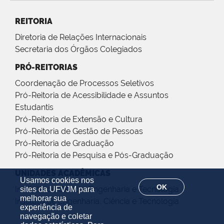
REITORIA
Diretoria de Relações Internacionais
Secretaria dos Órgãos Colegiados
PRÓ-REITORIAS
Coordenação de Processos Seletivos
Pró-Reitoria de Acessibilidade e Assuntos
Estudantis
Pró-Reitoria de Extensão e Cultura
Pró-Reitoria de Gestão de Pessoas
Pró-Reitoria de Graduação
Pró-Reitoria de Pesquisa e Pós-Graduação
UNIDADES ACADÊMICAS
Usamos cookies nos
OK
Instituto de Ciência, Engenharia e Tecnologia
sites da UFVJM para
melhorar sua
Instituto de Engenharia, Ciência e Tecnologia
experiência de
navegação e coletar