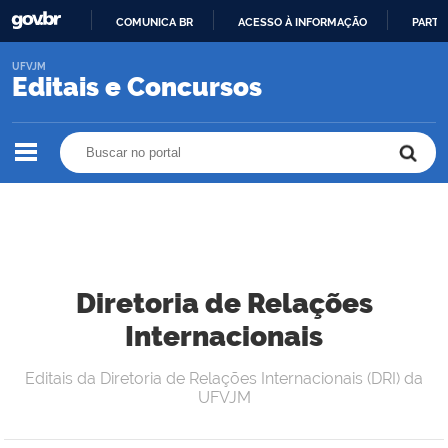
COMUNICA BR
ACESSO À INFORMAÇÃO
PARTI
IR
UFVJM
PARA
Editais e Concursos
O
CONTEÚDO
Buscar no portal
Buscar no portal
Diretoria de Relações
Internacionais
Editais da Diretoria de Relações Internacionais (DRI) da
UFVJM