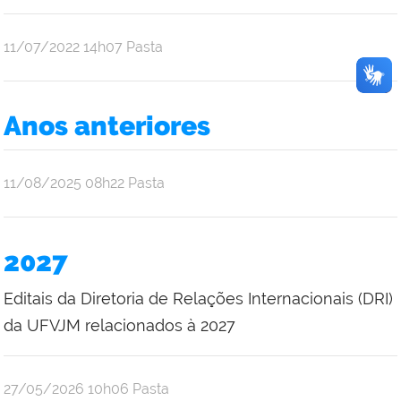
publicado
11/07/2022
14h07
Pasta
Anos anteriores
publicado
11/08/2025
08h22
Pasta
2027
Editais da Diretoria de Relações Internacionais (DRI)
da UFVJM relacionados à 2027
publicado
27/05/2026
10h06
Pasta