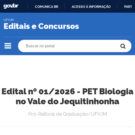
COMUNICA BR
ACESSO À INFORMAÇÃO
PARTI
IR
UFVJM
PARA
Editais e Concursos
O
CONTEÚDO
Buscar no portal
Buscar no portal
Edital nº 01/2026 - PET Biologia
no Vale do Jequitinhonha
Pró-Reitoria de Graduação/UFVJM