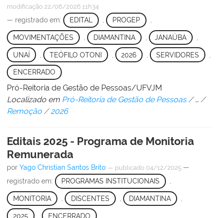
modificação
22/06/2026 11h34
— registrado em:
EDITAL
,
PROGEP
,
MOVIMENTAÇÕES
,
DIAMANTINA
,
JANAÚBA
,
UNAÍ
,
TEÓFILO OTONI
,
2026
,
SERVIDORES
,
ENCERRADO
Pró-Reitoria de Gestão de Pessoas/UFVJM
Localizado em
Pró-Reitoria de Gestão de Pessoas
/
…
/
Remoção
/
2026
Editais 2025 - Programa de Monitoria
Remunerada
por
Yago Christian Santos Brito
—
—
publicado
04/12/2025
registrado em:
PROGRAMAS INSTITUCIONAIS
,
MONITORIA
,
DISCENTES
,
DIAMANTINA
,
2025
,
ENCERRADO