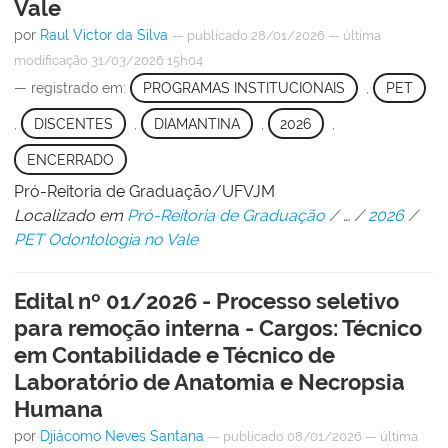
Vale
por
Raul Victor da Silva
—
publicado
28/01/2026
—
última
modificação
31/03/2026 15h04
— registrado em:
PROGRAMAS INSTITUCIONAIS
,
PET
,
DISCENTES
,
DIAMANTINA
,
2026
,
ENCERRADO
Pró-Reitoria de Graduação/UFVJM
Localizado em
Pró-Reitoria de Graduação
/
…
/
2026
/
PET Odontologia no Vale
Edital nº 01/2026 - Processo seletivo
para remoção interna - Cargos: Técnico
em Contabilidade e Técnico de
Laboratório de Anatomia e Necropsia
Humana
por
Djiácomo Neves Santana
—
publicado
08/01/2026
—
última