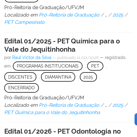
Pró-Reitoria de Graduação/UFVJM
Localizado em
Pró-Reitoria de Graduação
/
…
/
2025
/
PET Campesinato
Edital 01/2025 - PET Química para o
Vale do Jequitinhonha
por
Raul Victor da Silva
— registrado
—
publicado
11/02/2026
em:
PROGRAMAS INSTITUCIONAIS
,
PET
,
DISCENTES
,
DIAMANTINA
,
2025
,
ENCERRADO
Pró-Reitoria de Graduação/UFVJM
Localizado em
Pró-Reitoria de Graduação
/
…
/
2025
/
PET Química para o Vale do Jequitinhonha
Edital 01/2026 - PET Odontologia no