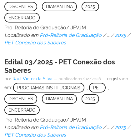
DISCENTES
,
DIAMANTINA
,
2025
,
ENCERRADO
Pró-Reitoria de Graduação/UFVJM
Localizado em
Pró-Reitoria de Graduação
/
…
/
2025
/
PET Conexão dos Saberes
Edital 03/2025 - PET Conexão dos
Saberes
por
Raul Victor da Silva
— registrado
—
publicado
11/02/2026
em:
PROGRAMAS INSTITUCIONAIS
,
PET
,
DISCENTES
,
DIAMANTINA
,
2025
,
ENCERRADO
Pró-Reitoria de Graduação/UFVJM
Localizado em
Pró-Reitoria de Graduação
/
…
/
2025
/
PET Conexão dos Saberes