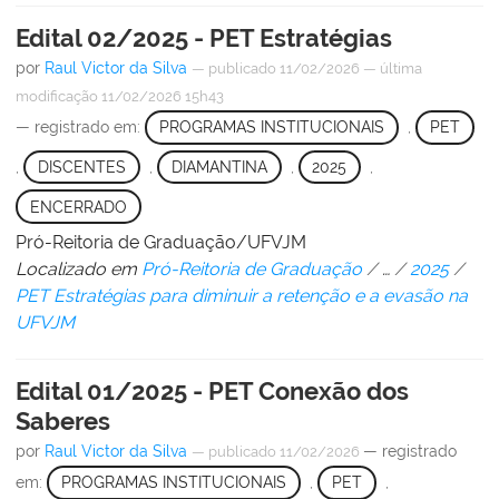
Edital 02/2025 - PET Estratégias
por
Raul Victor da Silva
—
publicado
11/02/2026
—
última
modificação
11/02/2026 15h43
— registrado em:
PROGRAMAS INSTITUCIONAIS
,
PET
,
DISCENTES
,
DIAMANTINA
,
2025
,
ENCERRADO
Pró-Reitoria de Graduação/UFVJM
Localizado em
Pró-Reitoria de Graduação
/
…
/
2025
/
PET Estratégias para diminuir a retenção e a evasão na
UFVJM
Edital 01/2025 - PET Conexão dos
Saberes
por
Raul Victor da Silva
— registrado
—
publicado
11/02/2026
em:
PROGRAMAS INSTITUCIONAIS
,
PET
,