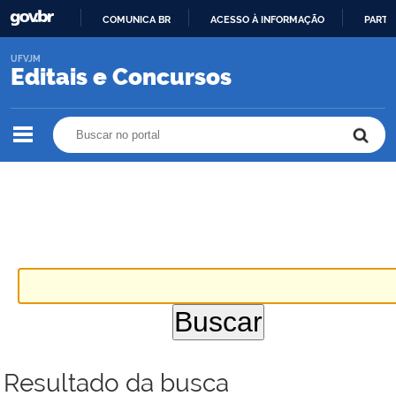
COMUNICA BR
ACESSO À INFORMAÇÃO
PARTI
IR
UFVJM
PARA
Editais e Concursos
O
CONTEÚDO
Buscar no portal
Buscar no portal
Resultado da busca