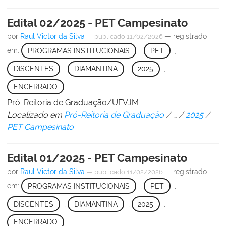
Edital 02/2025 - PET Campesinato
por
Raul Victor da Silva
— registrado
—
publicado
11/02/2026
em:
PROGRAMAS INSTITUCIONAIS
,
PET
,
DISCENTES
,
DIAMANTINA
,
2025
,
ENCERRADO
Pró-Reitoria de Graduação/UFVJM
Localizado em
Pró-Reitoria de Graduação
/
…
/
2025
/
PET Campesinato
Edital 01/2025 - PET Campesinato
por
Raul Victor da Silva
— registrado
—
publicado
11/02/2026
em:
PROGRAMAS INSTITUCIONAIS
,
PET
,
DISCENTES
,
DIAMANTINA
,
2025
,
ENCERRADO