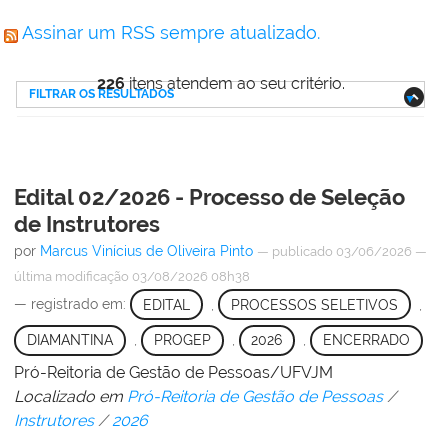
Assinar um RSS sempre atualizado.
226
itens atendem ao seu critério.
FILTRAR OS RESULTADOS
Edital 02/2026 - Processo de Seleção
de Instrutores
por
Marcus Vinícius de Oliveira Pinto
—
publicado
03/06/2026
—
última modificação
03/08/2026 08h38
— registrado em:
EDITAL
,
PROCESSOS SELETIVOS
,
DIAMANTINA
,
PROGEP
,
2026
,
ENCERRADO
Pró-Reitoria de Gestão de Pessoas/UFVJM
Localizado em
Pró-Reitoria de Gestão de Pessoas
/
Instrutores
/
2026