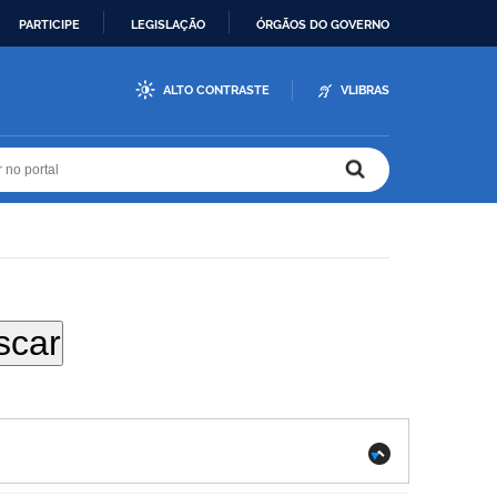
PARTICIPE
LEGISLAÇÃO
ÓRGÃOS DO GOVERNO
ALTO CONTRASTE
VLIBRAS
r no portal
r no portal
.