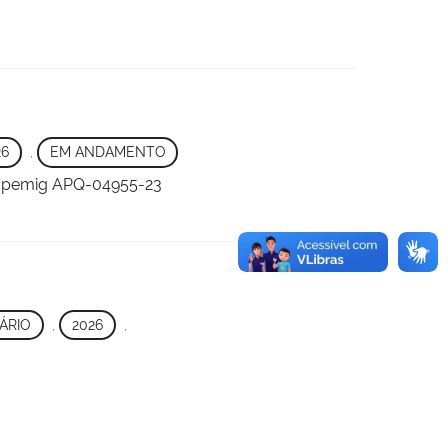
26
,
EM ANDAMENTO
o Fapemig APQ-04955-23
ÁRIO
,
2026
,