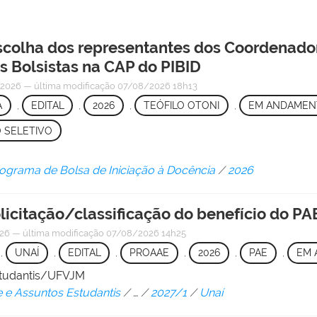
escolha dos representantes dos Coordenador
s Bolsistas na CAP do PIBID
/2026
—
última modificação
07/08/2026 18h13
A
,
EDITAL
,
2026
,
TEÓFILO OTONI
,
EM ANDAMEN
 SELETIVO
ograma de Bolsa de Iniciação à Docência
/
2026
licitação/classificação do benefício do PA
026
—
última modificação
07/08/2026 14h25
,
UNAÍ
,
EDITAL
,
PROAAE
,
2026
,
PAE
,
EM 
Estudantis/UFVJM
e e Assuntos Estudantis
/
…
/
2027/1
/
Unaí