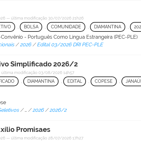
026
—
última modificação
30/07/2026 21h26
TIVO
,
BOLSA
,
COMUNIDADE
,
DIAMANTINA
,
20
-Convênio - Português Como Língua Estrangeira (PEC-PLE)
cionais
/
2026
/
Edital 03/2026 DRI PEC-PLE
tivo Simplificado 2026/2
—
última modificação
03/08/2026 14h57
FICADO
,
DIAMANTINA
,
EDITAL
,
COPESE
,
JANAÚ
ese
eletivos
/
…
/
2026
/
2026/2
xílio Promisaes
026
—
última modificação
28/07/2026 17h27