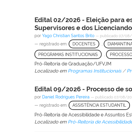
Edital 02/2026 - Eleição para 
Supervisores e dos Licenciando
por
Yago Christian Santos Brito
—
publicado
07/08
— registrado em:
DOCENTES
,
DIAMANTIN
PROGRAMAS INSTITUCIONAIS
,
PROCESSO
Pró-Reitoria de Graduação/UFVJM
Localizado em
Programas Institucionais
/
Pr
Edital 09/2026 - Processo de so
por
Daniel Rodrigues Pereira
—
publicado
07/08/2
— registrado em:
ASSISTÊNCIA ESTUDANTIL
Pró-Reitoria de Acessibilidade e Assuntos 
Localizado em
Pró-Reitoria de Acessibilidad