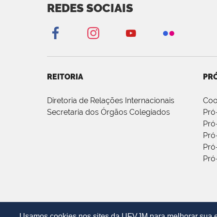
REDES SOCIAIS
REITORIA
PRÓ
Diretoria de Relações Internacionais
Coo
Secretaria dos Órgãos Colegiados
Pró
Pró
Pró
Pró
Pró
Usamos cookies nos sites da UFVJM para melhorar sua ex