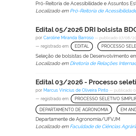
Pró-Reitoria de Acessibilidade e Assuntos 
Localizado em
Pró-Reitoria de Acessibilidad
Edital 05/2026 DRI bolsista BD
por
Caroline Miranda Barroso
—
publicado
07/08/2
— registrado em:
EDITAL
,
PROCESSO SELE
Seleção de bolsistas de Desenvolvimento em
Localizado em
Diretoria de Relações Interna
Edital 03/2026 - Processo selet
por
Marcus Vinícius de Oliveira Pinto
—
publicado
0
— registrado em:
PROCESSO SELETIVO SIMPLI
DEPARTAMENTO DE AGRONOMIA
,
EM AN
Departamente de Agronomia/UFVJM
Localizado em
Faculdade de Ciências Agrári