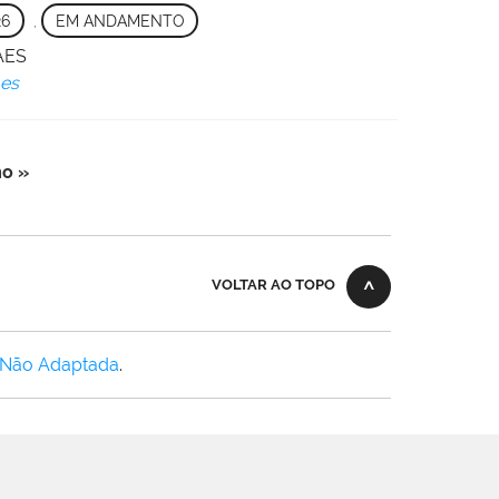
26
,
EM ANDAMENTO
SAES
aes
o »
VOLTAR AO TOPO
 Não Adaptada
.