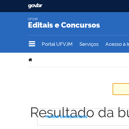
UFVJM
Editais e Concursos
Portal UFVJM
Serviços
Acesso à 
Resultado da b
FILTRAR OS RESULTADOS