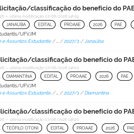
licitação/classificação do benefício do PA
026
—
última modificação
07/08/2026 14h19
,
JANAÚBA
,
EDITAL
,
PROAAE
,
2026
,
PAE
,
Estudantis/UFVJM
e e Assuntos Estudantis
/
…
/
2027/1
/
Janaúba
licitação/classificação do benefício do PA
026
—
última modificação
07/08/2026 14h03
,
DIAMANTINA
,
EDITAL
,
PROAAE
,
2026
,
PAE
Estudantis/UFVJM
e e Assuntos Estudantis
/
…
/
2027/1
/
Diamantina
licitação/classificação do benefício do PAE
026
—
última modificação
07/08/2026 14h20
,
TEÓFILO OTONI
,
EDITAL
,
PROAAE
,
2026
,
PA