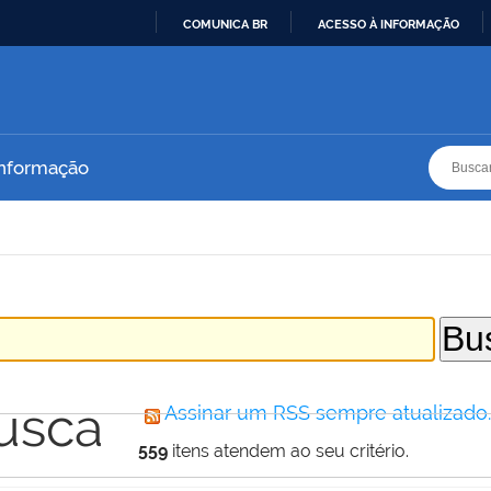
COMUNICA BR
ACESSO À INFORMAÇÃO
IR
PARA
O
CONTEÚDO
Busca
Busca
Informação
usca
Assinar um RSS sempre atualizado
559
itens atendem ao seu critério.