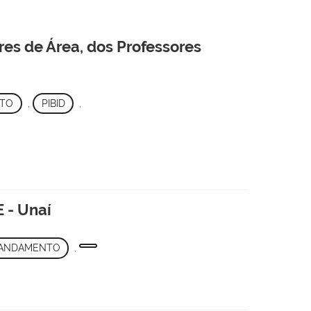
es de Área, dos Professores
TO
,
PIBID
,
E - Unaí
ANDAMENTO
,