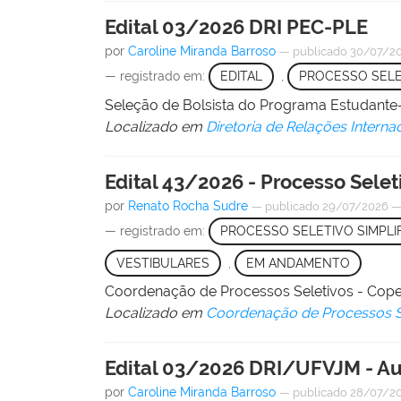
Edital 03/2026 DRI PEC-PLE
por
Caroline Miranda Barroso
—
publicado
30/07/2
— registrado em:
EDITAL
,
PROCESSO SELE
Seleção de Bolsista do Programa Estudante
Localizado em
Diretoria de Relações Interna
Edital 43/2026 - Processo Sele
por
Renato Rocha Sudre
—
publicado
29/07/2026
— registrado em:
PROCESSO SELETIVO SIMPLI
VESTIBULARES
,
EM ANDAMENTO
Coordenação de Processos Seletivos - Cop
Localizado em
Coordenação de Processos S
Edital 03/2026 DRI/UFVJM - Au
por
Caroline Miranda Barroso
—
publicado
28/07/2