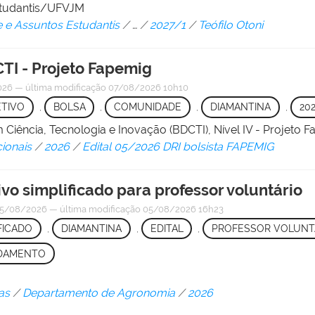
Estudantis/UFVJM
e e Assuntos Estudantis
/
…
/
2027/1
/
Teófilo Otoni
CTI - Projeto Fapemig
026
—
última modificação
07/08/2026 10h10
TIVO
,
BOLSA
,
COMUNIDADE
,
DIAMANTINA
,
20
 Ciência, Tecnologia e Inovação (BDCTI), Nível IV - Projet
cionais
/
2026
/
Edital 05/2026 DRI bolsista FAPEMIG
ivo simplificado para professor voluntário
5/08/2026
—
última modificação
05/08/2026 16h23
FICADO
,
DIAMANTINA
,
EDITAL
,
PROFESSOR VOLUNT
DAMENTO
as
/
Departamento de Agronomia
/
2026