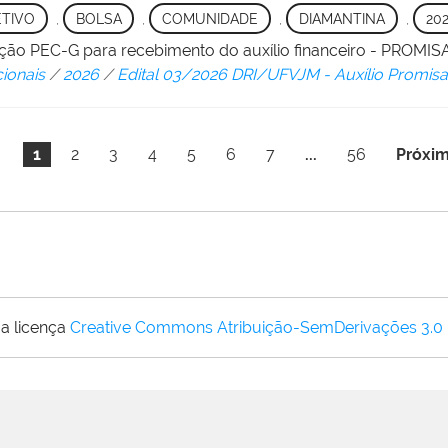
TIVO
,
BOLSA
,
COMUNIDADE
,
DIAMANTINA
,
20
ão PEC-G para recebimento do auxílio financeiro - PROMI
cionais
/
2026
/
Edital 03/2026 DRI/UFVJM - Auxílio Promis
1
2
3
4
5
6
7
...
56
Próxim
a licença
Creative Commons Atribuição-SemDerivações 3.0