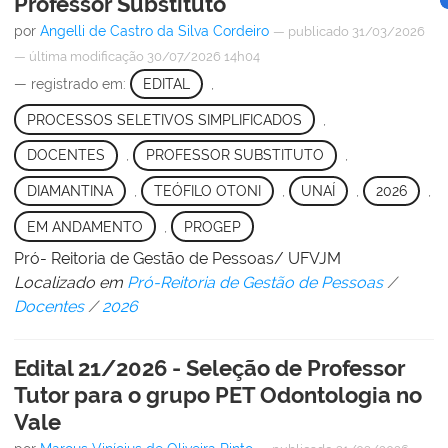
Professor Substituto
por
Angelli de Castro da Silva Cordeiro
—
publicado
31/03/2026
—
última modificação
30/07/2026 14h04
— registrado em:
EDITAL
,
PROCESSOS SELETIVOS SIMPLIFICADOS
,
DOCENTES
,
PROFESSOR SUBSTITUTO
,
DIAMANTINA
,
TEÓFILO OTONI
,
UNAÍ
,
2026
,
EM ANDAMENTO
,
PROGEP
Pró- Reitoria de Gestão de Pessoas/ UFVJM
Localizado em
Pró-Reitoria de Gestão de Pessoas
/
Docentes
/
2026
Edital 21/2026 - Seleção de Professor
Tutor para o grupo PET Odontologia no
Vale