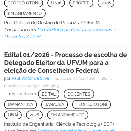
TEÓFILO OTONI
,
UNAÍ
,
PROGEP
,
2026
,
EM ANDAMENTO
Pró-Reitoria de Gestão de Pessoas / UFVJM
Localizado em
Pró-Reitoria de Gestão de Pessoas
/
Docentes
/
2026
Edital 01/2026 - Processo de escolha de
Delegado Eleitor da UFVJM para a
eleição de Conselheiro Federal
por
Raul Victor da Silva
—
publicado
28/04/2026
—
última
modificação
07/05/2026 14h13
— registrado em:
EDITAL
,
DOCENTES
,
DIAMANTINA
,
JANAÚBA
,
TEÓFILO OTONI
,
UNAÍ
,
2026
,
EM ANDAMENTO
Instituto de Engenharia, Ciência e Tecnologia (IECT)