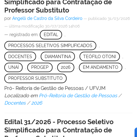
Simplificado para Contratação de
Professor Substituto
por
Angelli de Castro da Silva Cordeiro
—
publicado
31/03/2026
—
última modificação
30/07/2026 14h06
— registrado em:
EDITAL
,
PROCESSOS SELETIVOS SIMPLIFICADOS
,
DOCENTES
,
DIAMANTINA
,
TEÓFILO OTONI
,
UNAÍ
,
PROGEP
,
2026
,
EM ANDAMENTO
,
PROFESSOR SUBSTITUTO
Pró- Reitoria de Gestão de Pessoas / UFVJM
Localizado em
Pró-Reitoria de Gestão de Pessoas
/
Docentes
/
2026
Edital 31/2026 - Processo Seletivo
Simplificado para Contratação de