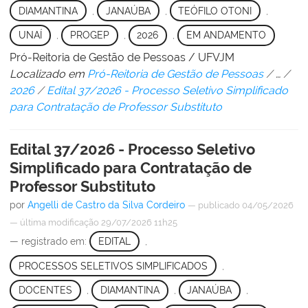
DIAMANTINA
,
JANAÚBA
,
TEÓFILO OTONI
,
UNAÍ
,
PROGEP
,
2026
,
EM ANDAMENTO
Pró-Reitoria de Gestão de Pessoas / UFVJM
Localizado em
Pró-Reitoria de Gestão de Pessoas
/
…
/
2026
/
Edital 37/2026 - Processo Seletivo Simplificado
para Contratação de Professor Substituto
Edital 37/2026 - Processo Seletivo
Simplificado para Contratação de
Professor Substituto
por
Angelli de Castro da Silva Cordeiro
—
publicado
04/05/2026
—
última modificação
29/07/2026 11h25
— registrado em:
EDITAL
,
PROCESSOS SELETIVOS SIMPLIFICADOS
,
DOCENTES
,
DIAMANTINA
,
JANAÚBA
,