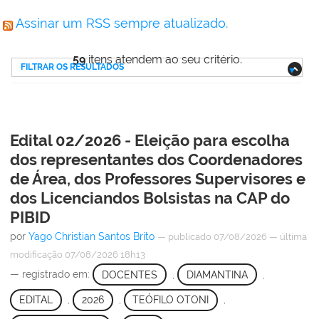
Assinar um RSS sempre atualizado.
59
itens atendem ao seu critério.
FILTRAR OS RESULTADOS
Edital 02/2026 - Eleição para escolha
dos representantes dos Coordenadores
de Área, dos Professores Supervisores e
dos Licenciandos Bolsistas na CAP do
PIBID
por
Yago Christian Santos Brito
—
publicado
07/08/2026
—
última
modificação
07/08/2026 18h13
— registrado em:
DOCENTES
,
DIAMANTINA
,
EDITAL
,
2026
,
TEÓFILO OTONI
,