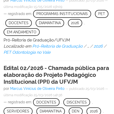
por
Marcus Vinícius de Oliveira Pinto
—
publicado
31/03/2026
—
última modificação
15/05/2026 15h09
— registrado em:
PROGRAMAS INSTITUCIONAIS
,
PET
,
DOCENTES
,
DIAMANTINA
,
2026
,
EM ANDAMENTO
Pró-Reitoria de Graduação/UFVJM
Localizado em
Pró-Reitoria de Graduação
/
…
/
2026
/
PET Odontologia no Vale
Edital 02/2026 - Chamada pública para
elaboração do Projeto Pedagógico
Institucional (PPI) da UFVJM
por
Marcus Vinícius de Oliveira Pinto
—
publicado
25/03/2026
—
última modificação
25/03/2026 14h36
— registrado em:
DOCENTES
,
DISCENTES
,
SERVIDORES
,
DIAMANTINA
,
DEN
,
2026
,