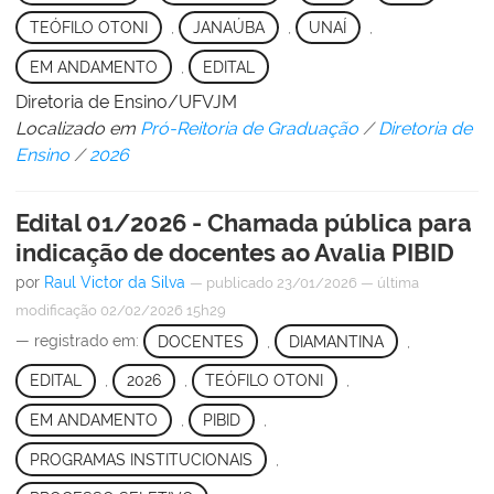
TEÓFILO OTONI
,
JANAÚBA
,
UNAÍ
,
EM ANDAMENTO
,
EDITAL
Diretoria de Ensino/UFVJM
Localizado em
Pró-Reitoria de Graduação
/
Diretoria de
Ensino
/
2026
Edital 01/2026 - Chamada pública para
indicação de docentes ao Avalia PIBID
por
Raul Victor da Silva
—
publicado
23/01/2026
—
última
modificação
02/02/2026 15h29
— registrado em:
DOCENTES
,
DIAMANTINA
,
EDITAL
,
2026
,
TEÓFILO OTONI
,
EM ANDAMENTO
,
PIBID
,
PROGRAMAS INSTITUCIONAIS
,