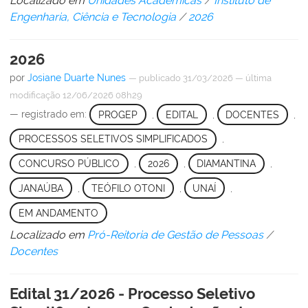
Localizado em
Unidades Acadêmicas
/
Instituto de
Engenharia, Ciência e Tecnologia
/
2026
2026
por
Josiane Duarte Nunes
—
publicado
31/03/2026
—
última
modificação
12/06/2026 08h29
— registrado em:
PROGEP
,
EDITAL
,
DOCENTES
,
PROCESSOS SELETIVOS SIMPLIFICADOS
,
CONCURSO PÚBLICO
,
2026
,
DIAMANTINA
,
JANAÚBA
,
TEÓFILO OTONI
,
UNAÍ
,
EM ANDAMENTO
Localizado em
Pró-Reitoria de Gestão de Pessoas
/
Docentes
Edital 31/2026 - Processo Seletivo