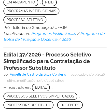
EM ANDAMENTO
,
PIBID
,
PROGRAMAS INSTITUCIONAIS
,
PROCESSO SELETIVO
Pró-Reitoria de Graduação/UFVJM
Localizado em
Programas Institucionais
/
Programa de
Bolsa de Iniciação à Docência
/
2026
Edital 37/2026 - Processo Seletivo
Simplificado para Contratação de
Professor Substituto
por
Angelli de Castro da Silva Cordeiro
—
publicado
04/05/2026
—
última modificação
30/07/2026 14h09
— registrado em:
EDITAL
,
PROCESSOS SELETIVOS SIMPLIFICADOS
,
PROFESSOR SUBSTITUTO
,
DOCENTES
,