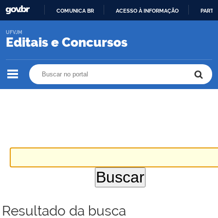
COMUNICA BR
ACESSO À INFORMAÇÃO
PARTI
IR
UFVJM
PARA
Editais e Concursos
O
CONTEÚDO
Buscar no portal
Buscar no portal
Resultado da busca