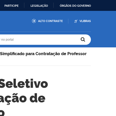
PARTICIPE
LEGISLAÇÃO
ÓRGÃOS DO GOVERNO
ALTO CONTRASTE
VLIBRAS
r no portal
r no portal
 Simplificado para Contratação de Professor
Seletivo
tação de
o