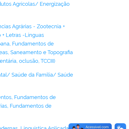
dutos Agrícolas/ Energização
ias Agrárias - Zootecnia +
 + Letras -Línguas
rbana, Fundamentos de
neas, Saneamento e Topografia
tária, oclusão, TCCIII)
al/ Saúde da Família/ Saúde
mentos, Fundamentos de
árias, Fundamentos de
dernas, Linguística Aplicada,