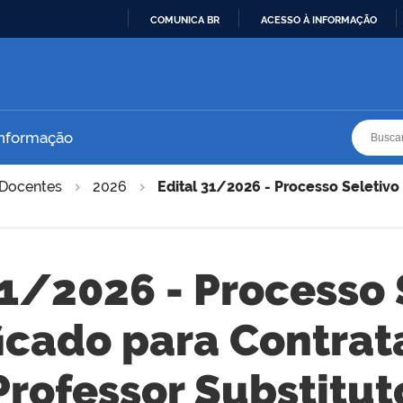
COMUNICA BR
ACESSO À INFORMAÇÃO
IR
PARA
O
CONTEÚDO
Busca
Busca
Informação
Docentes
2026
Edital 31/2026 - Processo Seletivo
31/2026 - Processo 
icado para Contra
Professor Substitut