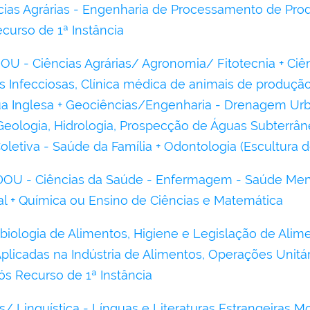
cias Agrárias - Engenharia de Processamento de Pro
curso de 1ª Instância
 - Ciências Agrárias/ Agronomia/ Fitotecnia + Ciênc
s Infecciosas, Clínica médica de animais de produção
ua Inglesa + Geociências/Engenharia - Drenagem U
 Geologia, Hidrologia, Prospecção de Águas Subterrâ
letiva - Saúde da Família + Odontologia (Escultura den
U - Ciências da Saúde - Enfermagem - Saúde Ment
ral + Química ou Ensino de Ciências e Matemática
biologia de Alimentos, Higiene e Legislação de Ali
Aplicadas na Indústria de Alimentos, Operações Unit
s Recurso de 1ª Instância
s/ Linguística - Línguas e Literaturas Estrangeiras Mo