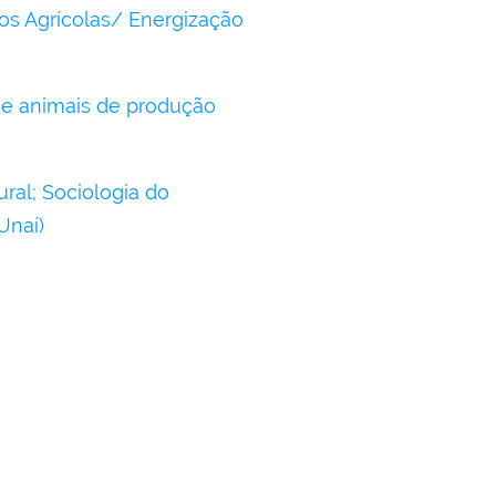
os Agrícolas/ Energização
 de animais de produção
ral; Sociologia do
Unaí)