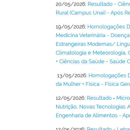
20/05/2026:
Resultado - Ciên
Rural (Campus Unaí) - Após Re
19/05/2026:
Homologações DOU
Medicina Veterinária - Doença
Estrangeiras Modernas/ Líng
Climatologia e Meteorologia,
+ Ciências da Saúde - Saúde Co
13/05/2026:
Homologações DO
da Mulher + Física - Física Ge
12/05/2026:
Resultado
-
Micro
Nutrição, Novas Tecnologias 
Engenharia de Alimentos - Apó
12/05/2026:
Resultado - Letra