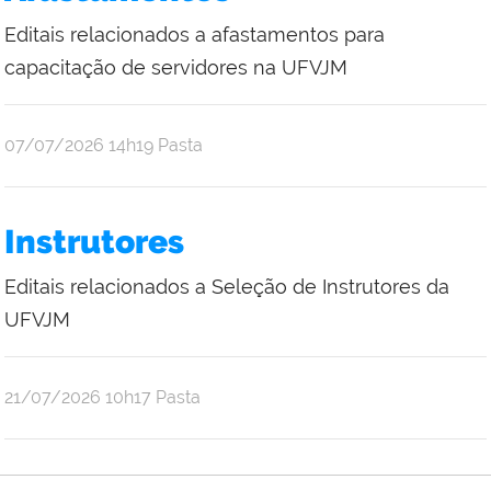
Editais relacionados a afastamentos para
capacitação de servidores na UFVJM
publicado
07/07/2026
14h19
Pasta
Instrutores
Editais relacionados a Seleção de Instrutores da
UFVJM
publicado
21/07/2026
10h17
Pasta