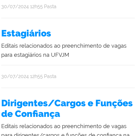
publicado
30/07/2024
12h55
Pasta
Estagiários
Editais relacionados ao preenchimento de vagas
para estagiários na UFVJM
publicado
30/07/2024
12h55
Pasta
Dirigentes/Cargos e Funções
de Confiança
Editais relacionados ao preenchimento de vagas
para dirigentes/cargos e funções de confiança na