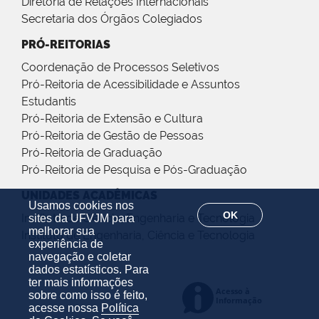
Diretoria de Relações Internacionais
Secretaria dos Órgãos Colegiados
PRÓ-REITORIAS
Coordenação de Processos Seletivos
Pró-Reitoria de Acessibilidade e Assuntos
Estudantis
Pró-Reitoria de Extensão e Cultura
Pró-Reitoria de Gestão de Pessoas
Pró-Reitoria de Graduação
Pró-Reitoria de Pesquisa e Pós-Graduação
UNIDADES ACADÊMICAS
Usamos cookies nos
OK
Instituto de Ciência, Engenharia e Tecnologia
sites da UFVJM para
melhorar sua
Instituto de Engenharia, Ciência e Tecnologia
experiência de
navegação e coletar
dados estatísticos. Para
ter mais informações
sobre como isso é feito,
acesse nossa
Política