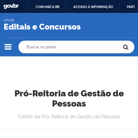
COMUNICA BR
ACESSO À INFORMAÇÃO
PARTI
IR
UFVJM
PARA
Editais e Concursos
O
CONTEÚDO
Buscar no portal
Buscar no portal
Pró-Reitoria de Gestão de
Pessoas
Editais da Pró-Reitoria de Gestão de Pessoas