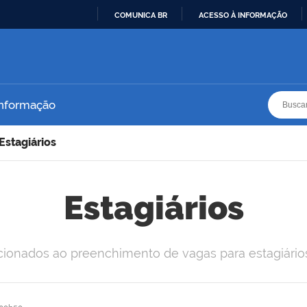
COMUNICA BR
ACESSO À INFORMAÇÃO
IR
PARA
O
CONTEÚDO
Busca
Busca
Informação
Estagiários
Estagiários
lacionados ao preenchimento de vagas para estagiári