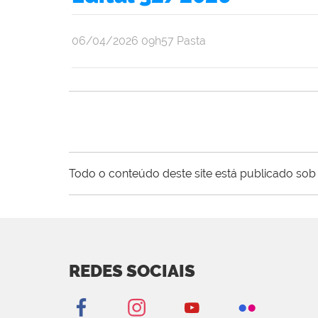
publicado
06/04/2026
09h57
Pasta
Todo o conteúdo deste site está publicado sob 
REDES SOCIAIS