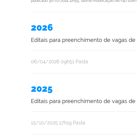
publicado
30/07/2024 12h55,
última modificação
06/04/2026 
2026
Editais para preenchimento de vagas de 
publicado
06/04/2026
09h51
Pasta
2025
Editais para preenchimento de vagas de 
publicado
15/10/2025
17h19
Pasta