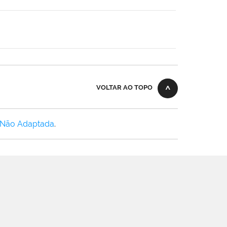
VOLTAR AO TOPO
 Não Adaptada
.