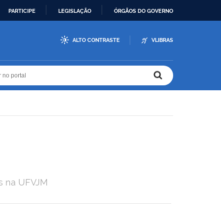
PARTICIPE
LEGISLAÇÃO
ÓRGÃOS DO GOVERNO
ALTO CONTRASTE
VLIBRAS
r no portal
r no portal
os na UFVJM