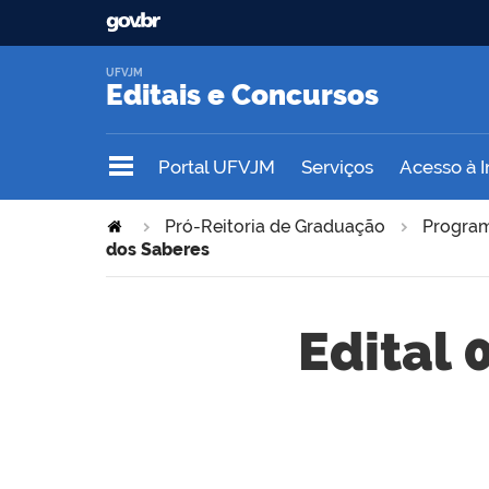
UFVJM
Editais e Concursos
Portal UFVJM
Serviços
Acesso à 
Pró-Reitoria de Graduação
Program
dos Saberes
Edital 