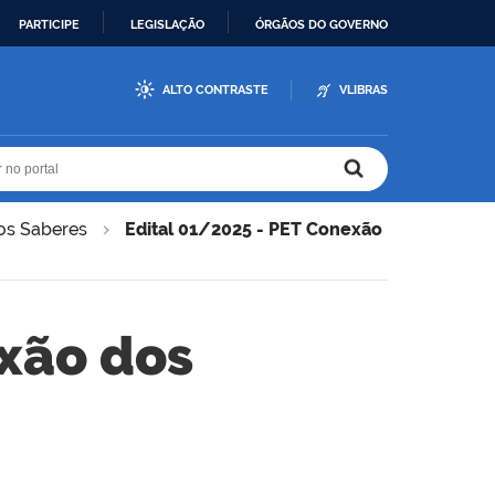
PARTICIPE
LEGISLAÇÃO
ÓRGÃOS DO GOVERNO
ALTO CONTRASTE
VLIBRAS
r no portal
r no portal
os Saberes
Edital 01/2025 - PET Conexão
exão dos