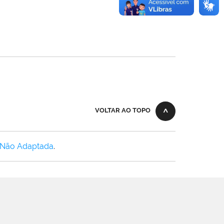
VOLTAR AO TOPO
 Não Adaptada
.