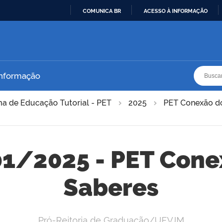
COMUNICA BR
ACESSO À INFORMAÇÃO
IR
PARA
O
CONTEÚDO
Busca
Busca
Informação
a de Educação Tutorial - PET
2025
PET Conexão d
01/2025 - PET Con
Saberes
Pró-Reitoria de Graduação/UFVJM